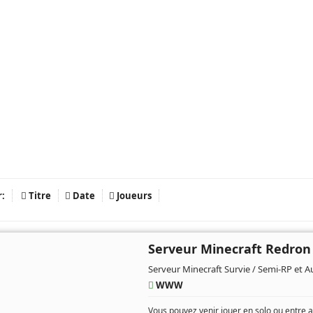
r:
Titre
Date
Joueurs
Serveur Minecraft Redron
Serveur Minecraft Survie / Semi-RP et A
WWW
Vous pouvez venir jouer en solo ou entre 