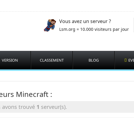
Vous avez un serveur ?
Lsm.org = 10.000 visiteurs par jour
VERSION
CLASSEMENT
BLOG
EV
eurs Minecraft :
 avons trouvé
1
serveur(s).