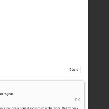
Liste
utres Jeux
0
...
amis, pour cela nous disposons d’un chat vocal (teamspeak