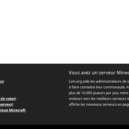
Vous avez un serveur Minec
eur
Lsm.org aide les administrateurs de 
à faire connaitre leur communauté. Av
plus de 10.000 joueurs par jour, notre 
 de votes)
visiteurs vers les meilleurs serveurs 
 serveur)
affiche les nouveaux serveurs en page
tique Minecraft