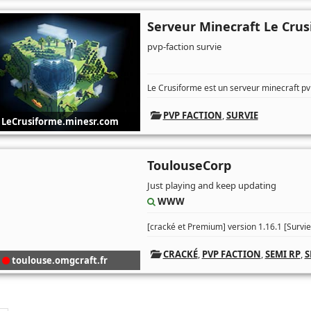
Serveur Minecraft Le Cru
pvp-faction survie
Le Crusiforme est un serveur minecraft pv
PVP FACTION
,
SURVIE
LeCrusiforme.minesr.com
ToulouseCorp
Just playing and keep updating
WWW
[cracké et Premium] version 1.16.1 [Survie,
CRACKÉ
,
PVP FACTION
,
SEMI RP
,
S
toulouse.omgcraft.fr