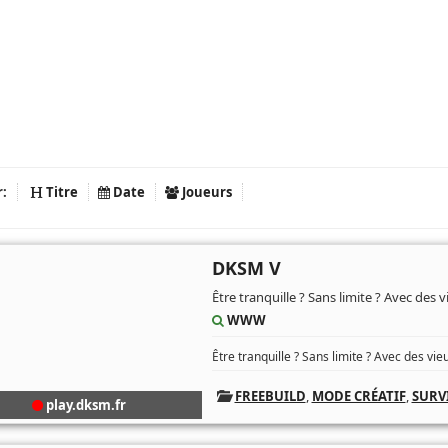
r:
Titre
Date
Joueurs
DKSM V
Être tranquille ? Sans limite ? Avec des v
WWW
Être tranquille ? Sans limite ? Avec des vieux
FREEBUILD
,
MODE CRÉATIF
,
SURV
play.dksm.fr