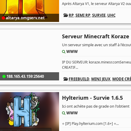
Après Altarya V1, le serveur Altarya V2 ouv
RP
,
SEMI RP
,
SURVIE
,
UHC
altarya.omgserv.net
Serveur Minecraft Koraze
Un serveur simple avec un staff à l'écou
WWW
IP DU SERVEUR: koraze.minesr.comServeur
...
CREATIF
188.165.43.159:25640
FREEBUILD
,
MINI JEUX
,
MODE CRÉ
Hylterium - Survie 1.6.5
Ici ont achète pas de grade on l'obtient
WWW
...
⭐ [IP] Play.hylterium.com [1.6+] ⭐