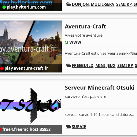
DONJON
,
MULTI-SERV
,
SEMI RP
,
S
play.hylterium.com
Aventura-Craft
Vivez votre aventure !
WWW
Aventura-Craft est un serveur Semi-RP/Surv
FREEBUILD
,
MINI JEUX
,
SEMI RP
,
play.aventura-craft.fr
Serveur Minecraft Otsuki
survivre n'est pas vivre
...
serveur survie 1.16.1 sous candidature
SURVIE
free4.freemc.host:35852