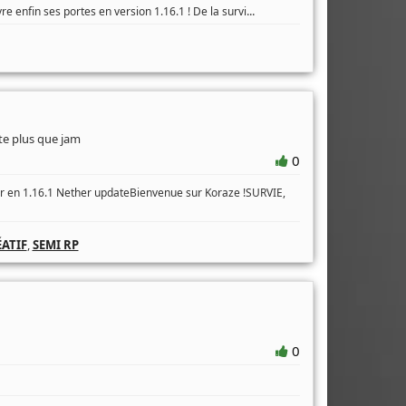
...
re enfin ses portes en version 1.16.1 ! De la survi
te plus que jam
0
 en 1.16.1 Nether updateBienvenue sur Koraze !SURVIE,
ATIF
,
SEMI RP
0