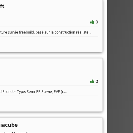
ft
0
...
ure survie freebuild, basé sur la construction réaliste
0
...
Eliendor Type: Semi-RP, Survie, PVP (c
niacube