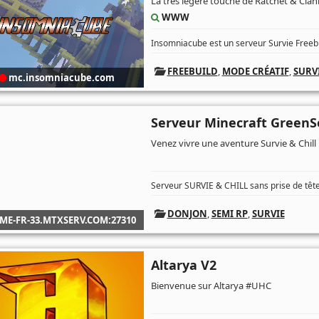
La très légère touche de Ratchet & Clan
WWW
Insomniacube est un serveur Survie Freebu
FREEBUILD
,
MODE CRÉATIF
,
SURV
mc.insomniacube.com
Serveur Minecraft GreenS
Venez vivre une aventure Survie & Chill
Serveur SURVIE & CHILL sans prise de têt
DONJON
,
SEMI RP
,
SURVIE
ME-FR-33.MTXSERV.COM:27310
Altarya V2
Bienvenue sur Altarya #UHC