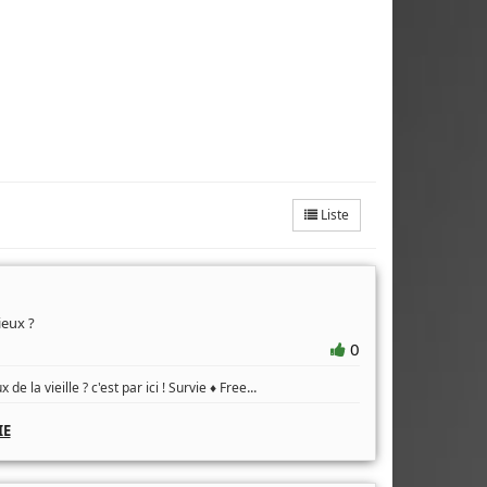
Liste
ieux ?
0
...
 de la vieille ? c'est par ici ! Survie ♦ Free
IE