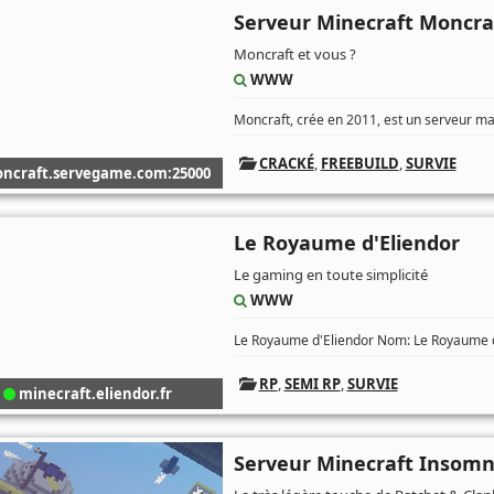
Serveur Minecraft Moncra
Moncraft et vous ?
WWW
Moncraft, crée en 2011, est un serveur mat
CRACKÉ
,
FREEBUILD
,
SURVIE
ncraft.servegame.com:25000
Le Royaume d'Eliendor
Le gaming en toute simplicité
WWW
Le Royaume d'Eliendor Nom: Le Royaume d'
RP
,
SEMI RP
,
SURVIE
minecraft.eliendor.fr
Serveur Minecraft Insom