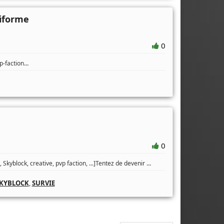
siforme
0
...
p-faction
0
...
 Skyblock, creative, pvp faction, ...]Tentez de devenir
KYBLOCK
,
SURVIE