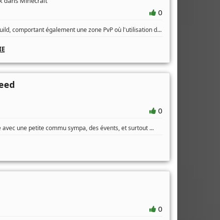
k dans Minecraft
0
...
ild, comportant également une zone PvP où l'utilisation d
IE
eed
0
...
e avec une petite commu sympa, des évents, et surtout
0