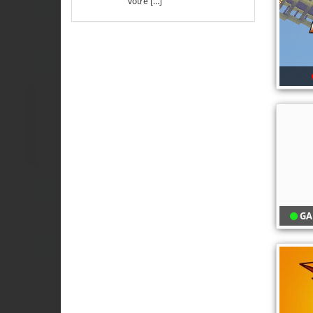
votre […]
GA