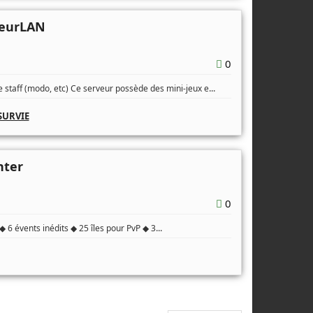
veurLAN
0
...
de staff (modo, etc) Ce serveur possède des mini-jeux e
SURVIE
hter
0
...
◆ 6 évents inédits ◆ 25 îles pour PvP ◆ 3