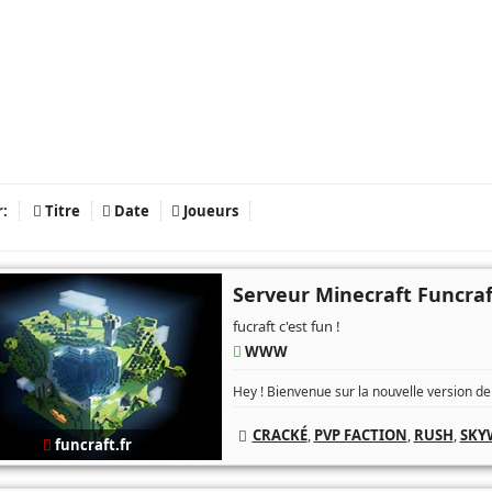
r:
Titre
Date
Joueurs
Serveur Minecraft Funcraf
fucraft c'est fun !
WWW
Hey ! Bienvenue sur la nouvelle version de
CRACKÉ
,
PVP FACTION
,
RUSH
,
SKY
funcraft.fr