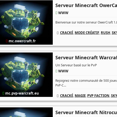
Serveur Minecraft OwerCa
WWW
Bienvenue sur notre serveur OwerCraft 1.8
CRACKÉ
,
MODE CRÉATIF
,
RUSH
,
SK
mc.owercraft.fr
Serveur Minecraft Warcra
Un Serveur basé sur le PvP
WWW
Rejoignez notre communauté de 500 joueur
...
PvP-C
mc.pvp-warcraft.eu
CRACKÉ
,
MAGIE
,
PVP FACTION
,
SK
Serveur Minecraft Nitroc