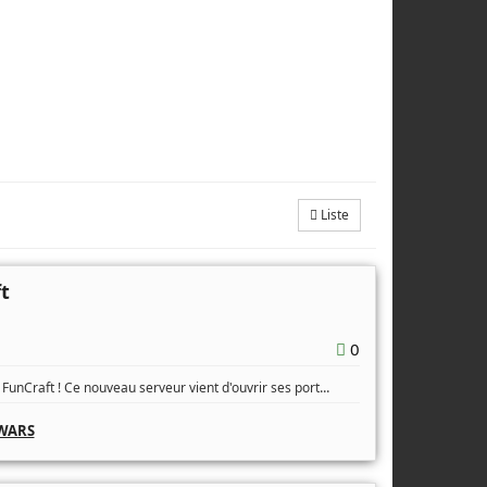
Liste
t
0
...
 FunCraft ! Ce nouveau serveur vient d'ouvrir ses port
WARS