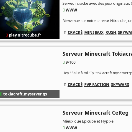
Serveur cracké avec des jeux originaux !
WWW
Bienvenue sur notre serveur Nitrocube, un
CRACKÉ
,
MINI JEUX
,
RUSH
,
SKYWA
play.nitrocube.fr
Serveur Minecraft Tokiacr
9/100
Hey ! Salut à toi : Ip : tokiacraft.myserver.
CRACKÉ
,
PVP FACTION
,
SKYWARS
tokiacraft.myserver.gs
Serveur Minecraft CeReg
Mieux que Epicube et Hypixel
WWW