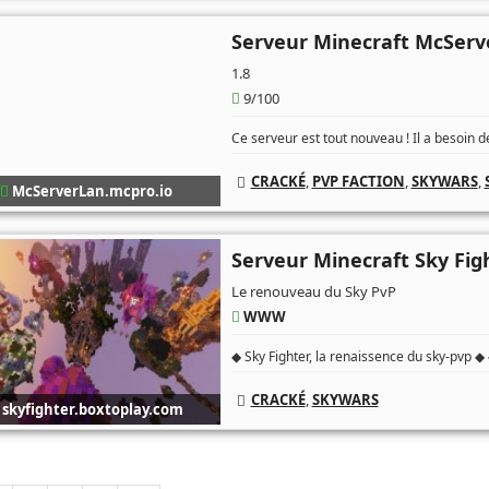
Serveur Minecraft McSer
1.8
9/100
Ce serveur est tout nouveau ! Il a besoin 
CRACKÉ
,
PVP FACTION
,
SKYWARS
,
McServerLan.mcpro.io
Serveur Minecraft Sky Fig
Le renouveau du Sky PvP
WWW
◆ Sky Fighter, la renaissence du sky-pvp ◆ 
CRACKÉ
,
SKYWARS
skyfighter.boxtoplay.com