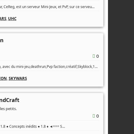
...
r, CeReg, est un serveur Mini-Jeux, et PvP, sur ce serveu
ARS
,
UHC
un
0
...
 avec du mini-jeu,deathrun,Pvp faction,créatif,Skyblock,1
ION
,
SKYWARS
ndCraft
es petits.
0
...
1.8 ● Concepts inédits ● 1.8 ♦ ◄=== S