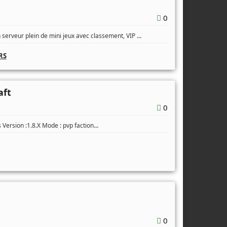
0
...
 serveur plein de mini jeux avec classement, VIP
RS
aft
0
...
gs Version :1.8.X Mode : pvp faction
0