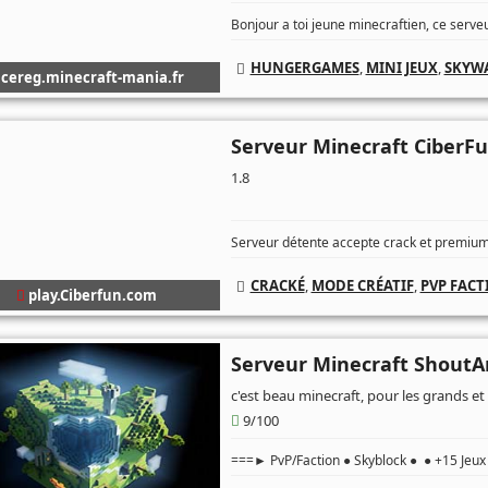
Bonjour a toi jeune minecraftien, ce serveu
HUNGERGAMES
,
MINI JEUX
,
SKYW
cereg.minecraft-mania.fr
Serveur Minecraft CiberF
1.8
Serveur détente accepte crack et premium,
CRACKÉ
,
MODE CRÉATIF
,
PVP FACT
play.Ciberfun.com
Serveur Minecraft ShoutA
c'est beau minecraft, pour les grands et l
9/100
===► PvP/Faction ● Skyblock ● ● +15 Jeux 