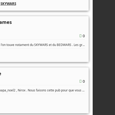
,
SKYWARS
games
0
...
ù l'on touve notament du SKYWARS et du BEDWARS . Les gr
e
0
...
papa_noel2 , Nirox . Nous faisons cette pub pour que vous