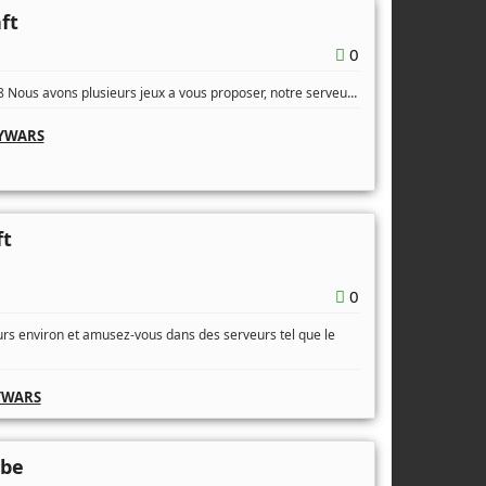
ft
0
...
 Nous avons plusieurs jeux a vous proposer, notre serveu
YWARS
ft
0
s environ et amusez-vous dans des serveurs tel que le
YWARS
ube