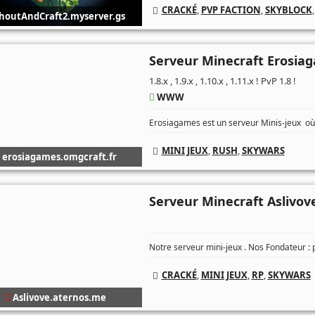
CRACKÉ
,
PVP FACTION
,
SKYBLOCK
houtAndCraft2.myserver.gs
Serveur Minecraft Erosia
1.8.x , 1.9.x , 1.10.x , 1.11.x ! PvP 1.8 !
WWW
Erosiagames est un serveur Minis-jeux o
MINI JEUX
,
RUSH
,
SKYWARS
erosiagames.omgcraft.fr
Serveur Minecraft Aslivov
Notre serveur mini-jeux . Nos Fondateur : 
CRACKÉ
,
MINI JEUX
,
RP
,
SKYWARS
Aslivove.aternos.me