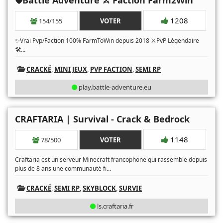
🛡️Battle Adventure ⚔️ Faction Farm2Win
1208
154/155
VOTER
✨Vrai Pvp/Faction 100% FarmToWin depuis 2018 ⚔️PvP Légendaire
...
🛠️
CRACKÉ
,
MINI JEUX
,
PVP FACTION
,
SEMI RP
play.battle-adventure.eu
CRAFTARIA | Survival - Crack & Bedrock
1148
78/500
VOTER
Craftaria est un serveur Minecraft francophone qui rassemble depuis
...
plus de 8 ans une communauté fi
CRACKÉ
,
SEMI RP
,
SKYBLOCK
,
SURVIE
ls.craftaria.fr