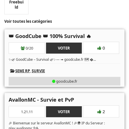
Freebui
ld
Voir toutes les catégories
👑 GoodCube 👑 100% Survival 🔥
0
0/20
VOTER
...
✨🌿 GoodCube – Survival 🌿✨— ➟ goodcube.fr 🗺️ �
SEMI RP
,
SURVIE
goodcube.fr
AvallonMC - Survie et PvP
2
1.21.11
VOTER
🎉 Bienvenue sur le serveur AvallonMC ! 🎉🌍 IP du Serveur :
...
play.avallonmc.fr&