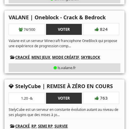
VALANE | Oneblock - Crack & Bedrock
824
74/500
VOTER
Valane est un serveur Minecraft francophone OneBlock qui propose
...
une expérience de progression comp
CRACKÉ
,
MINI JEUX
,
MODE CRÉATIF
,
SKYBLOCK
ls.valane.fr
💎 StelyCube | REMISE À ZÉRO EN COURS
763
1.20 -&
VOTER
StelyCube est un serveur en constante évolution autant au niveau de
...
ses plugins que des mises à jo
CRACKÉ
,
RP
,
SEMI RP
,
SURVIE