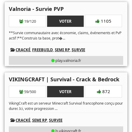
Valnoria - Survie PVP
1105
19/120
VOTER
**Survie communautaire avec économie, claims, événements et PvP
...
actif !**Construis ta base, prot�
CRACKÉ
,
FREEBUILD
,
SEMI RP
,
SURVIE
play.valnoria.fr
VIKINGCRAFT | Survival - Crack & Bedrock
872
59/500
VOTER
VikingCraft est un serveur Minecraft Survival francophone conçu pour
...
durer. Ici, votre progression
CRACKÉ
,
SEMI RP
,
SURVIE
ls.vikingcraft.fr