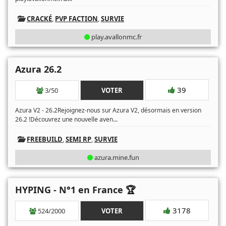
CRACKÉ
,
PVP FACTION
,
SURVIE
play.avallonmc.fr
Azura 26.2
39
3/50
VOTER
Azura V2 - 26.2Rejoignez-nous sur Azura V2, désormais en version
...
26.2 !Découvrez une nouvelle aven
FREEBUILD
,
SEMI RP
,
SURVIE
azura.mine.fun
HYPING - N°1 en France 🏆
3178
524/2000
VOTER