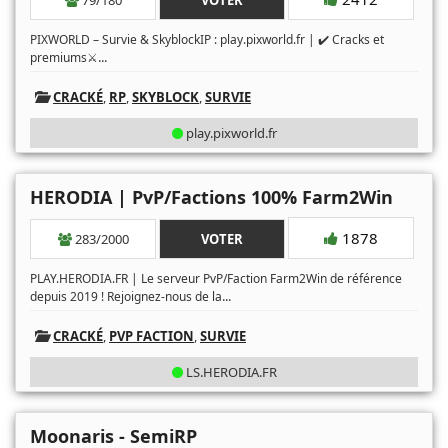
79/180
VOTER
PIXWORLD – Survie & SkyblockIP : play.pixworld.fr | ✔️ Cracks et
...
premiums⚔
CRACKÉ
,
RP
,
SKYBLOCK
,
SURVIE
play.pixworld.fr
HERODIA | PvP/Factions 100% Farm2Win
1878
283/2000
VOTER
PLAY.HERODIA.FR | Le serveur PvP/Faction Farm2Win de référence
...
depuis 2019 ! Rejoignez-nous de la
CRACKÉ
,
PVP FACTION
,
SURVIE
LS.HERODIA.FR
Moonaris - SemiRP