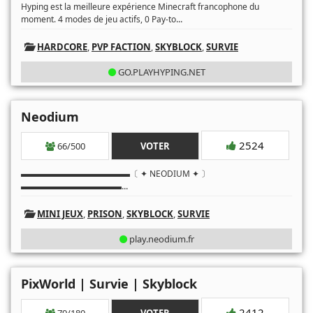
Hyping est la meilleure expérience Minecraft francophone du
...
moment. 4 modes de jeu actifs, 0 Pay-to
HARDCORE
,
PVP FACTION
,
SKYBLOCK
,
SURVIE
GO.PLAYHYPING.NET
Neodium
2524
66/500
VOTER
▬▬▬▬▬▬▬▬▬▬▬▬▬〔 ✦ NEODIUM ✦ 〕
...
▬▬▬▬▬▬▬▬▬▬▬▬
MINI JEUX
,
PRISON
,
SKYBLOCK
,
SURVIE
play.neodium.fr
PixWorld | Survie | Skyblock
2412