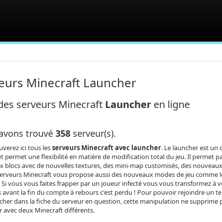
eurs Minecraft Launcher
 des serveurs Minecraft
Launcher
en ligne
avons trouvé
358
serveur(s).
verez ici tous les
serveurs Minecraft avec launcher
. Le launcher est un 
et permet une flexibilité en matière de modification total du jeu. Il permet
 blocs avec de nouvelles textures, des mini-map customisés, des nouveaux 
serveurs Minecraft vous propose aussi des nouveaux modes de jeu comme le
 Si vous vous faites frapper par un joueur infecté vous vous transformez à v
 avant la fin du compte à rebours c'est perdu ! Pour pouvoir rejoindre un te
cher dans la fiche du serveur en question, cette manipulation ne supprime p
r avec deux Minecraft différents.