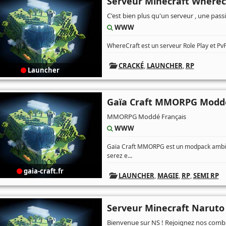
Serveur Minecraft Wherec
C'est bien plus qu'un serveur , une pass
WWW
WhereCraft est un serveur Role Play et PvP
CRACKÉ
,
LAUNCHER
,
RP
Launcher
Gaïa Craft MMORPG Modd
MMORPG Moddé Français
WWW
Gaïa Craft MMORPG est un modpack ambiti
...
serez e
gaia-craft.fr
LAUNCHER
,
MAGIE
,
RP
,
SEMI RP
Serveur Minecraft Naruto
Bienvenue sur NS ! Rejoignez nos comba