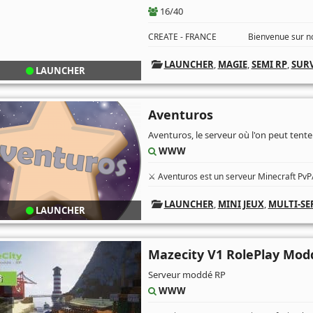
16/40
CREATE - FRANCE Bienvenue sur no
LAUNCHER
,
MAGIE
,
SEMI RP
,
SURV
LAUNCHER
Aventuros
Aventuros, le serveur où l'on peut tenter
WWW
⚔ Aventuros est un serveur Minecraft PvP/
LAUNCHER
,
MINI JEUX
,
MULTI-SE
LAUNCHER
Mazecity V1 RolePlay Mod
Serveur moddé RP
WWW