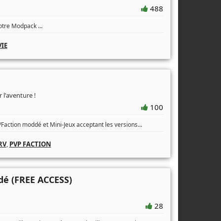
488
...
tre Modpack
IE
 l'aventure !
100
...
Faction moddé et Mini-Jeux acceptant les versions
RV
,
PVP FACTION
dé (FREE ACCESS)
28