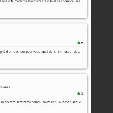
...
t une ville moderne Découvrez la ville et ses nombreuses
6
...
né d un laucheur pour vous lancé dans l immersion du
oueurs
3
 minecraft.Plateforme communautaire :- Launcher unique-