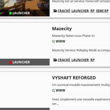
Mazecity est un serveur minecraft simulan
CRACKÉ
,
LAUNCHER
,
RP
,
SEMI RP
LAUNCHER
Mazecity
Mazecity faites vous Plaisir ici
WWW
Mazecity Serveur Roleplay Modé accompag
CRACKÉ
,
LAUNCHER
,
RP
LAUNCHER
VYSHAFT REFORGED
Un survival moddé massivement multij
WWW
Vivez simplement une nouvelle expérience
...
ser