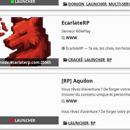
LAUNCHER
DONJON
,
LAUNCHER
,
MULTI-SER
EcarlateRP
Serveur RôlePlay
WWW
🔴 ÉcarlateRP — Ta vie, tes choix, ton hist
CRACKÉ
,
LAUNCHER
,
RP
node.ecarlaterp.com:25565
[RP] Aquilon
Vous rêvez d'aventure ? De forger votre 
trouver du contenu unique et personnal
WWW
Vous rêvez d'aventure ? De forger votre p
LAUNCHER
LAUNCHER
,
RP