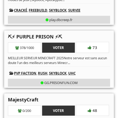
CRACKÉ
,
FREEBUILD
,
SKYBLOCK
,
SURVIE
play.dbcreep.fr
⛏️⚡ PURPLE PRISON ⚡⛏️
73
378/1000
VOTER
MEILLEUR SERVEUR MINECRAFT 2025Notre serveur est sans aucun
...
doute l'un des meilleurs serveurs Minecr
PVP FACTION
,
RUSH
,
SKYBLOCK
,
UHC
GG.PRISONFUN.COM
MajestyCraft
48
0/200
VOTER