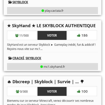
SKYBLOCK
play.cactaia.fr
★ SkyHand ★ LE SKYBLOCK AUTHENTIQUE
186
11/500
VOTER
SkyHand est un serveur Skyblock ► Gameplay inédit, fun & addictif !
...
Rejoins-nous vite sur mc1
CRACKÉ
,
SKYBLOCK
mc1.skyhand.fr
🔥 Dbcreep | Skyblock | Survie | ... 🌳
100
0/300
VOTER
Bienvenu sur ce serveur Minecraft, venez découvrir ses nombreux
...
modes de jeux (Skyblock, Apocalypse