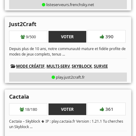
listeserveurs.frenchsky.net
Just2Craft
390
9/500
VOTER
Depuis plus de 10 ans, notre communauté mature et fidèle profite de
...
modes de jeux complets, tenus
MODE CRÉATIF
,
MULTI-SERV
,
SKYBLOCK
,
SURVIE
play.just2craft.fr
Cactaïa
361
18/180
VOTER
Cactaïa – Skyblock 🌵 IP : play.cactaia.fr Version : 1.21.1 Tu cherches
...
un Skyblock