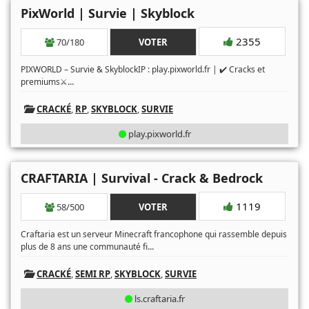
PixWorld | Survie | Skyblock
2355
70/180
VOTER
PIXWORLD – Survie & SkyblockIP : play.pixworld.fr | ✔️ Cracks et
...
premiums⚔
CRACKÉ
,
RP
,
SKYBLOCK
,
SURVIE
play.pixworld.fr
CRAFTARIA | Survival - Crack & Bedrock
1119
58/500
VOTER
Craftaria est un serveur Minecraft francophone qui rassemble depuis
...
plus de 8 ans une communauté fi
CRACKÉ
,
SEMI RP
,
SKYBLOCK
,
SURVIE
ls.craftaria.fr