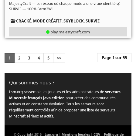
MajestyCraft — Le réseau où chaque mode a une vraie identité 🌿
...
SURVIE — 100% Farm2Wi
CRACKÉ
,
MODE CRÉATIF
,
SKYBLOCK
,
SURVIE
play.majestycraft.com
Page 1 sur 55
1
2
3
4
5
>>
Qui sommes nous ?
Lsm.org rassemble les joueurs et les administrateurs de
serveurs
Minecraft français java edition
pour créer des communautés
actives et en constante évolution. Tous les serveurs sont
régulièrement contrôlés afin de proposer une liste de serveurs
Minecraft sérieux et actifs.
© Copyright 2016 -
Lsm.org
|
Mentions légales
|
CGV
|
Politique de