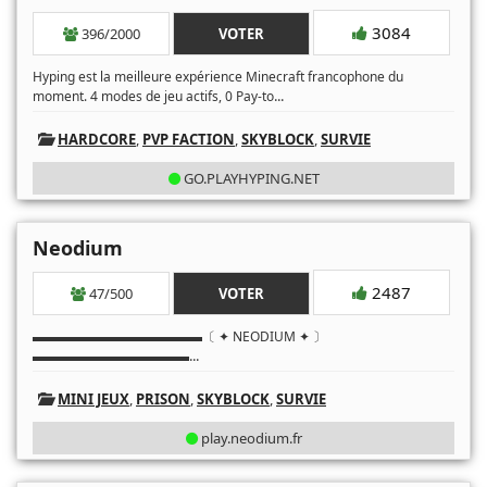
3084
396/2000
VOTER
Hyping est la meilleure expérience Minecraft francophone du
...
moment. 4 modes de jeu actifs, 0 Pay-to
HARDCORE
,
PVP FACTION
,
SKYBLOCK
,
SURVIE
GO.PLAYHYPING.NET
Neodium
2487
47/500
VOTER
▬▬▬▬▬▬▬▬▬▬▬▬▬〔 ✦ NEODIUM ✦ 〕
...
▬▬▬▬▬▬▬▬▬▬▬▬
MINI JEUX
,
PRISON
,
SKYBLOCK
,
SURVIE
play.neodium.fr