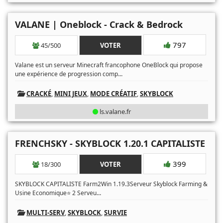
VALANE | Oneblock - Crack & Bedrock
797
45/500
VOTER
Valane est un serveur Minecraft francophone OneBlock qui propose
...
une expérience de progression comp
CRACKÉ
,
MINI JEUX
,
MODE CRÉATIF
,
SKYBLOCK
ls.valane.fr
FRENCHSKY - SKYBLOCK 1.20.1 CAPITALISTE
399
18/300
VOTER
SKYBLOCK CAPITALISTE Farm2Win 1.19.3Serveur Skyblock Farming &
...
Usine Economique⭐ 2 Serveu
MULTI-SERV
,
SKYBLOCK
,
SURVIE