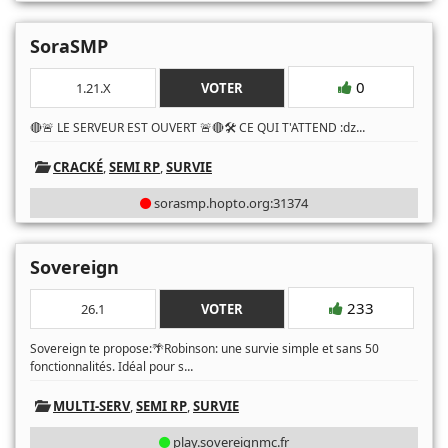
SoraSMP
0
1.21.X
VOTER
...
🔴🚨 LE SERVEUR EST OUVERT 🚨🔴🛠️ CE QUI T'ATTEND :ǳ
CRACKÉ
,
SEMI RP
,
SURVIE
sorasmp.hopto.org:31374
Sovereign
233
26.1
VOTER
Sovereign te propose:🌴Robinson: une survie simple et sans 50
...
fonctionnalités. Idéal pour s
MULTI-SERV
,
SEMI RP
,
SURVIE
play.sovereignmc.fr