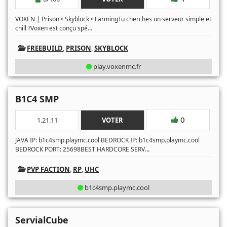
VOXEN | Prison • Skyblock • FarmingTu cherches un serveur simple et
...
chill ?Voxen est conçu spé
FREEBUILD
,
PRISON
,
SKYBLOCK
play.voxenmc.fr
B1C4 SMP
0
1.21.11
VOTER
JAVA IP: b1c4smp.playmc.cool BEDROCK IP: b1c4smp.playmc.cool
...
BEDROCK PORT: 25698BEST HARDCORE SERV
PVP FACTION
,
RP
,
UHC
b1c4smp.playmc.cool
ServialCube