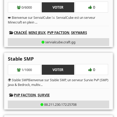
0
0/6000
VOTER
👑 Bienvenue sur ServialCube !⚔️ ServialCube est un serveur
...
Minecraft en plein
CRACKÉ
,
MINI JEUX
,
PVP FACTION
,
SKYWARS
servialcube.craft.gg
Stable SMP
0
1/1000
VOTER
🌍 Stable SMPBienvenue sur Stable SMP, un serveur Survie PvP (SMP)
...
Java & Bedrock, multiv
PVP FACTION
,
SURVIE
88.211.230.172:25708