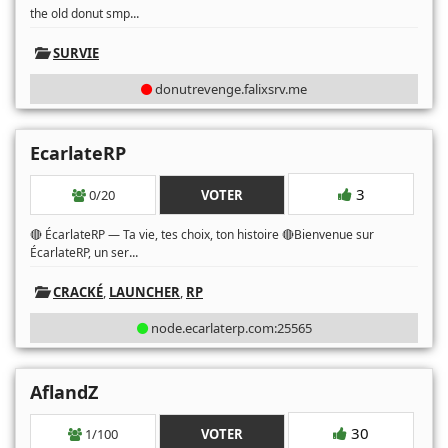
...
the old donut smp
SURVIE
donutrevenge.falixsrv.me
EcarlateRP
3
0/20
VOTER
🔴 ÉcarlateRP — Ta vie, tes choix, ton histoire 🔴Bienvenue sur
...
ÉcarlateRP, un ser
CRACKÉ
,
LAUNCHER
,
RP
node.ecarlaterp.com:25565
AflandZ
30
1/100
VOTER