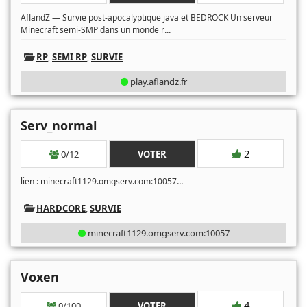
AflandZ — Survie post-apocalyptique java et BEDROCK Un serveur
...
Minecraft semi-SMP dans un monde r
RP
,
SEMI RP
,
SURVIE
play.aflandz.fr
Serv_normal
2
0/12
VOTER
...
lien : minecraft1129.omgserv.com:10057
HARDCORE
,
SURVIE
minecraft1129.omgserv.com:10057
Voxen
4
0/100
VOTER