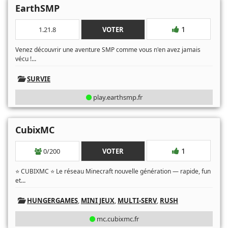
EarthSMP
1
1.21.8
VOTER
Venez découvrir une aventure SMP comme vous n'en avez jamais
...
vécu !
SURVIE
play.earthsmp.fr
CubixMC
1
0/200
VOTER
⭐ CUBIXMC ⭐ Le réseau Minecraft nouvelle génération — rapide, fun
...
et
HUNGERGAMES
,
MINI JEUX
,
MULTI-SERV
,
RUSH
mc.cubixmc.fr