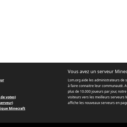
Vous avez un serveur Minec
eur
Lsm.org aide les administrateurs de 
à faire connaitre leur communauté. Av
plus de 10.000 joueurs par jour, notre 
 de votes)
visiteurs vers les meilleurs serveurs 
 serveur)
affiche les nouveaux serveurs en page
tique Minecraft