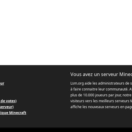
Vous avez un serveur Minec
eur
Lsm.org aide les administrateurs de 
à faire connaitre leur communauté. Av
plus de 10.000 joueurs par jour, notre 
 de votes)
visiteurs vers les meilleurs serveurs 
 serveur)
affiche les nouveaux serveurs en page
tique Minecraft