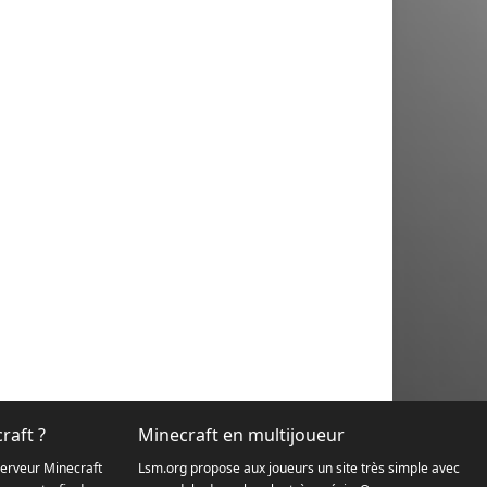
raft ?
Minecraft en multijoueur
serveur Minecraft
Lsm.org propose aux joueurs un site très simple avec