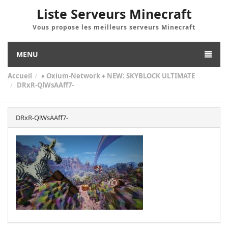
Liste Serveurs Minecraft
Vous propose les meilleurs serveurs Minecraft
MENU
Accueil
♦ Oxium-Network ♦ NEW: SKYBLOCK ULTIMATE
DRxR-QlWsAAff7-
DRxR-QlWsAAff7-