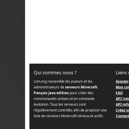
Qui sommes nous ?
Liens 
Lsm.org rassemble les joueurs et les
Ajouter
administrateurs de
serveurs Minecraft
Mon co
français java edition
pour créer des
FAQ
communautés actives et en constante
API (vér
évolution. Tous les serveurs sont
API info
régulièrement contrôlés afin de proposer une
Créez v
liste de serveurs Minecraft sérieux et actifs.
Contact