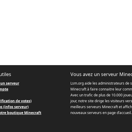
utiles
Vous avez un serveur Minec
 un serveur
Lsm.org aide les administrateurs de 
mpte
Minecraft à faire connaitre leur com
Avec un trafic de plus de 10.000 joue
ification de votes)
jour, notre site dirige les visiteurs ver
s (infos serveur)
meilleurs serveurs Minecraft et affich
otre boutique Minecraft
nouveaux serveurs en page d’accueil.