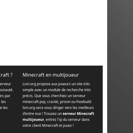
raft ?
Minecraft en multijoueur
serveur
Lsm.org propose aux joueurs un site très
munauté.
simple avec un module de recherche très
urs par
précis. Que vous cherchiez un serveur
s les
minecraft pvp, cracké, prison ou freebuild
e les
lsm.org sera vous diriger vers les meilleurs
d'entre eux ! Trouvez un
serveur Minecraft
multijoueur
, entrez l'ip du serveur dans
votre client Minecraft et jouez !