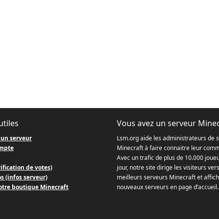
utiles
Vous avez un serveur Minec
 un serveur
Lsm.org aide les administrateurs de 
mpte
Minecraft à faire connaitre leur com
Avec un trafic de plus de 10.000 joue
ification de votes)
jour, notre site dirige les visiteurs ver
s (infos serveur)
meilleurs serveurs Minecraft et affich
otre boutique Minecraft
nouveaux serveurs en page d’accueil.