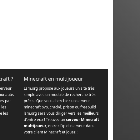
raft ?
Minecraft en multijoueur
serveur
Lsm.org propose aux joueurs un site très
munauté.
simple avec un module de recherche très
urs par
précis. Que vous cherchiez un serveur
s les
minecraft pvp, cracké, prison ou freebuild
e les
lsm.org sera vous diriger vers les meilleurs
d'entre eux ! Trouvez un
serveur Minecraft
multijoueur
, entrez l'ip du serveur dans
votre client Minecraft et jouez !