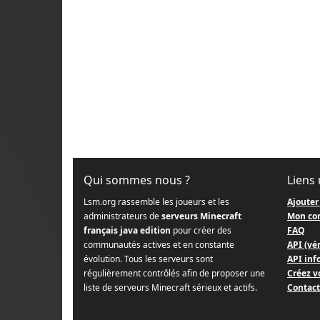
Qui sommes nous ?
Liens 
Lsm.org rassemble les joueurs et les
Ajouter
administrateurs de
serveurs Minecraft
Mon co
français java edition
pour créer des
FAQ
communautés actives et en constante
API (vér
évolution. Tous les serveurs sont
API info
régulièrement contrôlés afin de proposer une
Créez v
liste de serveurs Minecraft sérieux et actifs.
Contact