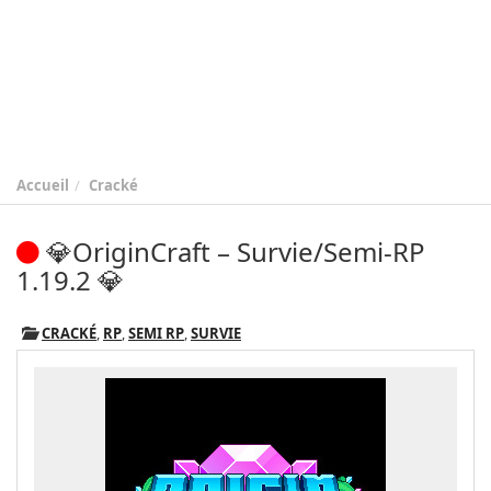
Accueil
Cracké
💎OriginCraft – Survie/Semi-RP
1.19.2 💎
CRACKÉ
,
RP
,
SEMI RP
,
SURVIE