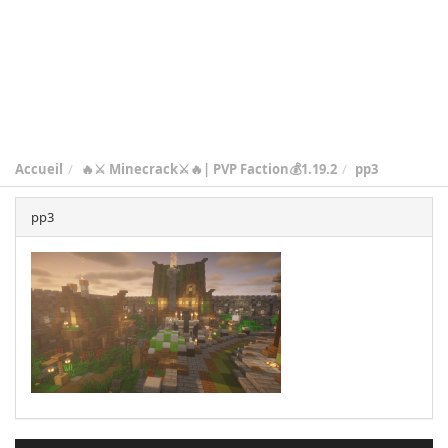
Accueil
🔥⚔️ Minecrack⚔️🔥| PVP Faction💰1.19.2
pp3
pp3