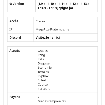
Version
[1.9.x - 1.10.x - 1.11.x - 1.12.x - 1.13.x -
1.14.x - 1.15.x] spigot.jar
Accès
Cracké
IP
MegaPixelFr.aternos.me
Discord
Visitez le lien ici
Atouts
Grades
Rang
Pets
Disguise
Economie
Terrains
Pvpbox
Spleef
Course
Parcours
Payant
VIP
Grades-temporaires