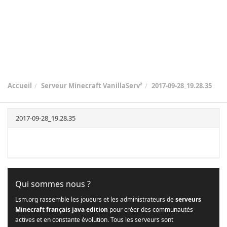
Accueil
Serveur Minecraft VanillaServ²
2017-09-28_19.28.35
2017-09-28_19.28.35
Qui sommes nous ?
Lsm.org rassemble les joueurs et les administrateurs de
serveurs
Minecraft français java edition
pour créer des communautés
actives et en constante évolution. Tous les serveurs sont