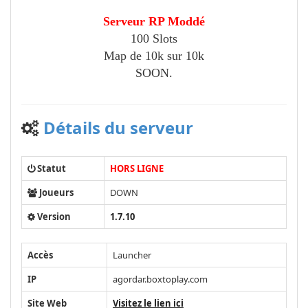
Serveur RP Moddé
100 Slots
Map de 10k sur 10k
SOON.
Détails du serveur
Statut
HORS LIGNE
Joueurs
DOWN
Version
1.7.10
Accès
Launcher
IP
agordar.boxtoplay.com
Site Web
Visitez le lien ici