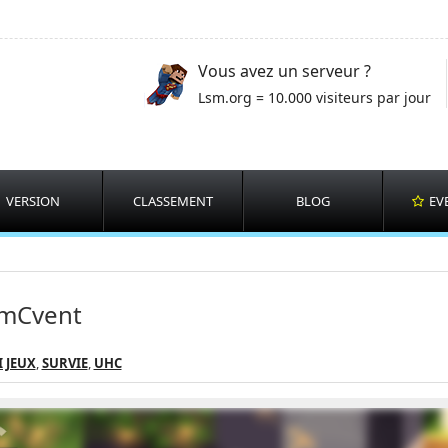
Vous avez un serveur ?
Lsm.org = 10.000 visiteurs par jour
VERSION
CLASSEMENT
BLOG
EV
imCvent
 JEUX
,
SURVIE
,
UHC