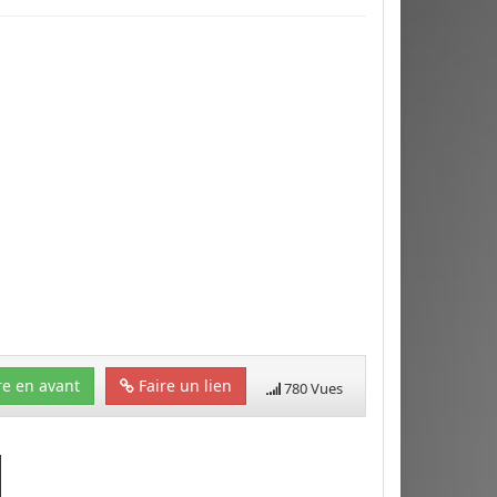
e en avant
Faire un lien
780 Vues