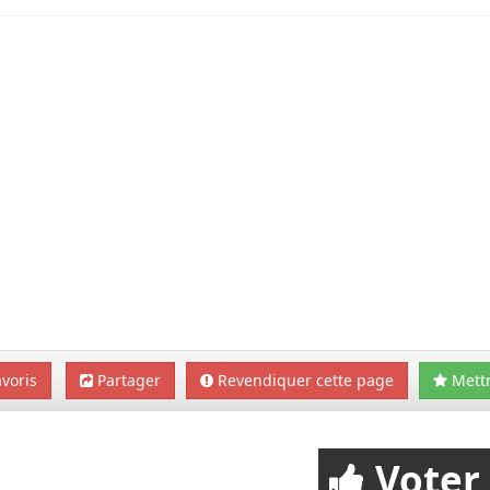
voris
Partager
Revendiquer cette page
Mettr
Voter