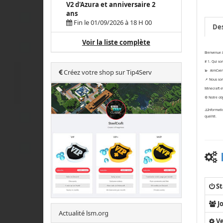
V2 d'Azura et anniversaire 2
ans
Fin le 01/09/2026 à 18 H 00
Des
Voir la liste complète
Bienvenue à
# 1. Qui s
Créez votre shop sur Tip4Serv
💫 AimCvent
📌 Nous s
Minecraft e
⚙️ Notre obj
⚠️Informati
qualité.
St
J
Actualité lsm.org
Ve