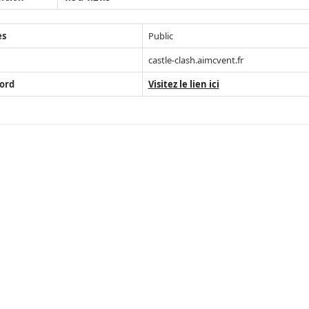
ès
Public
castle-clash.aimcvent.fr
ord
Visitez le lien ici