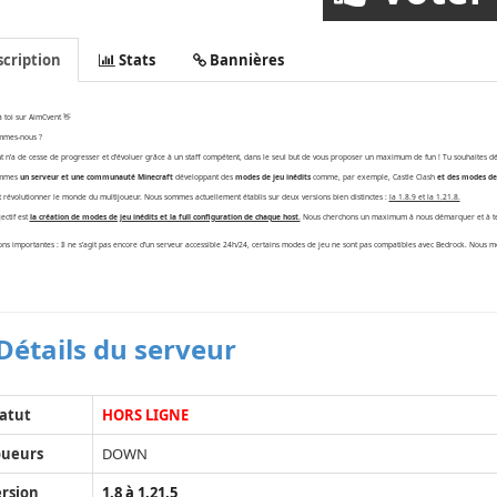
cription
Stats
Bannières
 toi sur AimCvent 👋
ommes-nous ?
 n’a de cesse de progresser et d’évoluer grâce à un staff compétent, dans le seul but de vous proposer un maximum de fun ! Tu souhaites dé
ommes
un serveur et une communauté Minecraft
développant des
modes de jeu inédits
comme, par exemple, Castle Clash
et des modes de 
t révolutionner le monde du multijoueur. Nous sommes actuellement établis sur deux versions bien distinctes :
la 1.8.9 et la 1.21.8.
ectif est
la création de modes de jeu inédits et la full configuration de chaque host.
Nous cherchons un maximum à nous démarquer et à te l
ons importantes : Il ne s’agit pas encore d’un serveur accessible 24h/24, certains modes de jeu ne sont pas compatibles avec Bedrock. Nous 
Détails du serveur
atut
HORS LIGNE
oueurs
DOWN
rsion
1.8 à 1.21.5