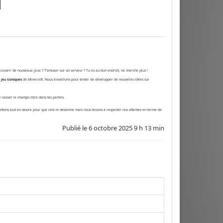
couvrir de nouveaux jeux ? T’amuser sur un serveur ? Tu es au bon endroit, ne cherche plus !
jeu iconiques
de Minecraft. Nous travaillons pour tenter de développer de nouvelles idées sur
aisser le champs libre dans tes parties.
mettons tout en œuvre pour que cela le devienne mais nous tenons à respecter nos attentes en terme de
Publié le
6 octobre 2025 9 h 13 min