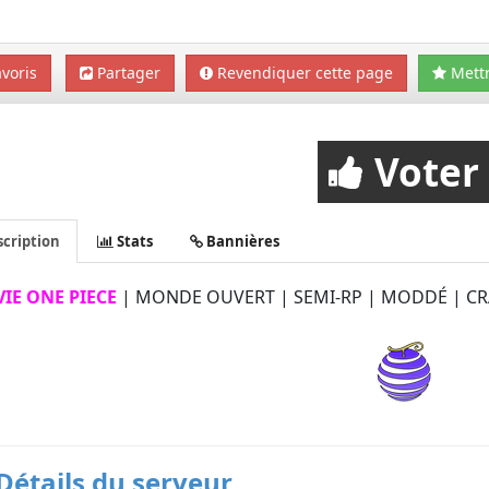
voris
Partager
Revendiquer cette page
Mettr
Voter
cription
Stats
Bannières
IE ONE PIECE
| MONDE OUVERT | SEMI-RP | MODDÉ | C
Détails du serveur