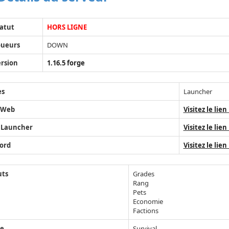
atut
HORS LIGNE
oueurs
DOWN
rsion
1.16.5 forge
ès
Launcher
 Web
Visitez le lien 
 Launcher
Visitez le lien 
ord
Visitez le lien 
uts
Grades
Rang
Pets
Economie
Factions
e
Survival