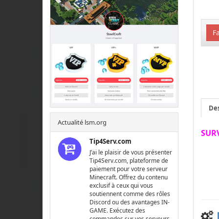
Fa
Des
Actualité lsm.org
SURV
Tip4Serv.com
J’ai le plaisir de vous présenter
Tip4Serv.com, plateforme de
paiement pour votre serveur
Minecraft. Offrez du contenu
exclusif à ceux qui vous
soutiennent comme des rôles
Discord ou des avantages IN-
GAME. Exécutez des
commandes sur vos serveurs