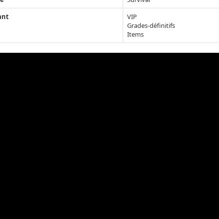
ant
VIP
Grades-définitifs
Items