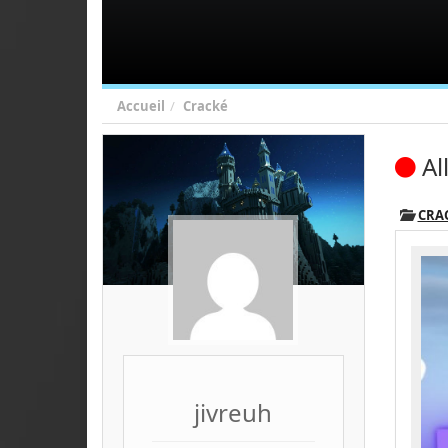
Accueil
Cracké
Al
CRA
jivreuh