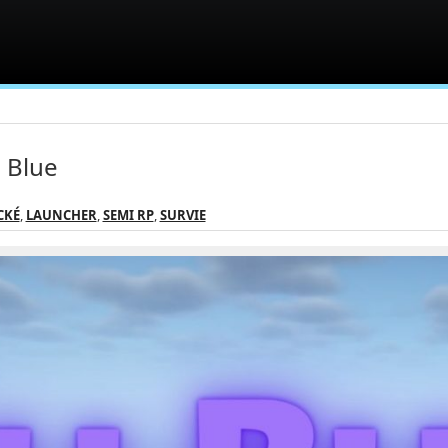
l Blue
CKÉ
,
LAUNCHER
,
SEMI RP
,
SURVIE