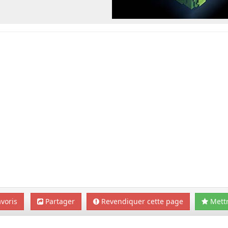
voris
Partager
Revendiquer cette page
Mettr