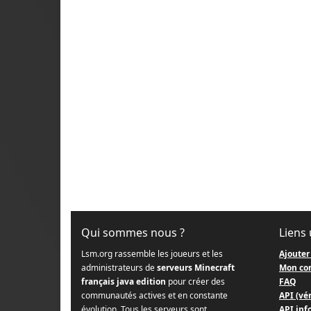
Qui sommes nous ?
Liens 
Lsm.org rassemble les joueurs et les
Ajouter
administrateurs de
serveurs Minecraft
Mon co
français java edition
pour créer des
FAQ
communautés actives et en constante
API (vér
évolution. Tous les serveurs sont
API info