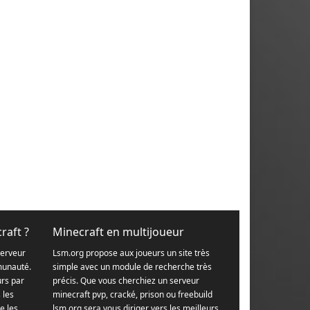
raft ?
Minecraft en multijoueur
serveur
Lsm.org propose aux joueurs un site très
munauté.
simple avec un module de recherche très
urs par
précis. Que vous cherchiez un serveur
s les
minecraft pvp, cracké, prison ou freebuild
e les
lsm.org sera vous diriger vers les meilleurs