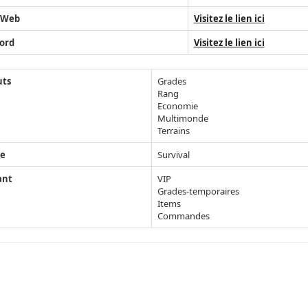
 Web
Visitez le lien ici
ord
Visitez le lien ici
uts
Grades
Rang
Economie
Multimonde
Terrains
e
Survival
ant
VIP
Grades-temporaires
Items
Commandes