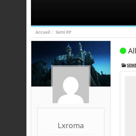
Accueil
Semi RP
Al
SEMI
Lxroma