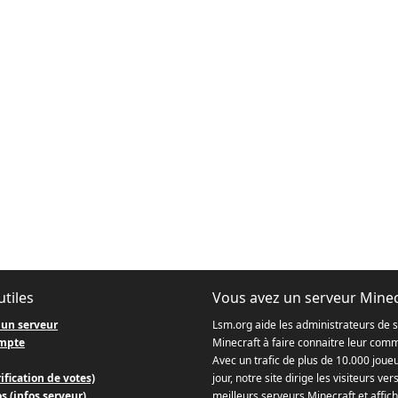
utiles
Vous avez un serveur Minec
 un serveur
Lsm.org aide les administrateurs de 
mpte
Minecraft à faire connaitre leur com
Avec un trafic de plus de 10.000 joue
ification de votes)
jour, notre site dirige les visiteurs ver
s (infos serveur)
meilleurs serveurs Minecraft et affich