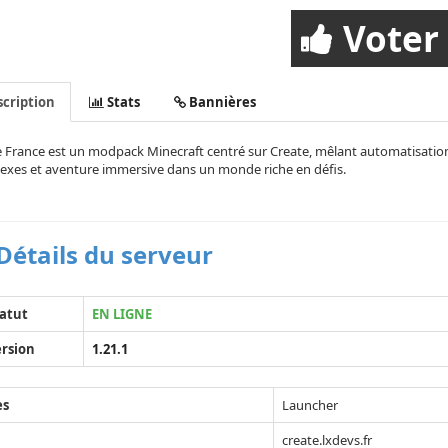
Voter
cription
Stats
Bannières
 France est un modpack Minecraft centré sur Create, mêlant automatisation 
exes et aventure immersive dans un monde riche en défis.
Détails du serveur
atut
EN LIGNE
rsion
1.21.1
ès
Launcher
create.lxdevs.fr