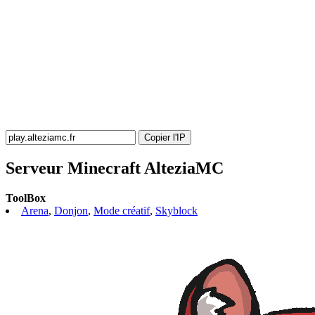
Copier l'IP
Serveur Minecraft AlteziaMC
ToolBox
Arena
,
Donjon
,
Mode créatif
,
Skyblock