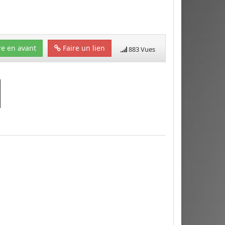
e en avant
Faire un lien
883 Vues