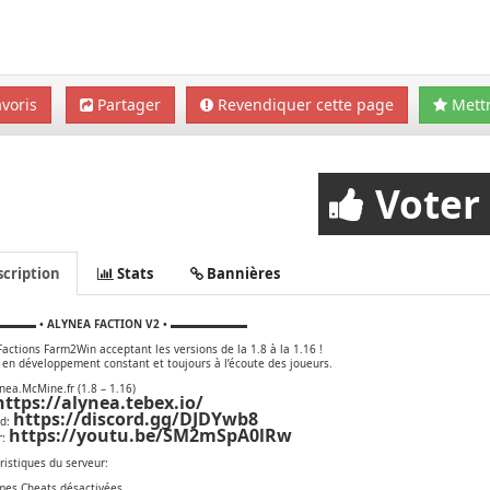
voris
Partager
Revendiquer cette page
Mettr
Voter
cription
Stats
Bannières
▬▬ • ALYNEA FACTION V2 • ▬▬▬▬▬▬▬
actions Farm2Win acceptant les versions de la 1.8 à la 1.16 !
 en développement constant et toujours à l’écoute des joueurs.
ynea.McMine.fr (1.8 – 1.16)
https://alynea.tebex.io/
https://discord.gg/DJDYwb8
rd:
https://youtu.be/SM2mSpA0lRw
r:
ristiques du serveur:
es Cheats désactivées