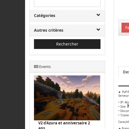
Catégories
Fa
Autres critères
Rechercher
Events
Des
▬▬▬▬▬
► PvP/F
Serveur
• IP: Al
• Site:
• Disco
• Traile
Caracté
V2 d'Azura et anniversaire 2
ans
★ Pomm