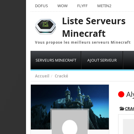
DOFUS
WOW
FLYFF
METIN2
Liste Serveurs
Minecraft
Vous propose les meilleurs serveurs Minecraft
SERVEURS MINECRAFT
AJOUT SERVEUR
Accueil
Cracké
Al
CRA