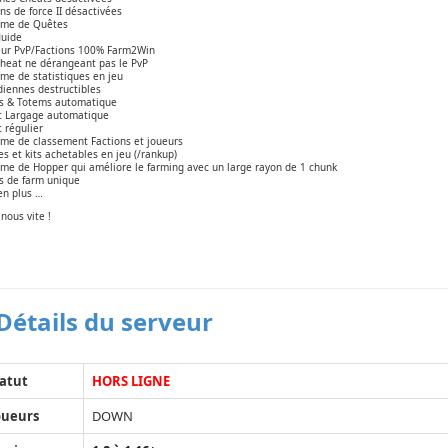
ns de force II désactivées
ème de Quêtes
luide
ur PvP/Factions 100% Farm2Win
heat ne dérangeant pas le PvP
me de statistiques en jeu
iennes destructibles
s & Totems automatique
t Largage automatique
 régulier
me de classement Factions et joueurs
s et kits achetables en jeu (/rankup)
me de Hopper qui améliore le farming avec un large rayon de 1 chunk
s de farm unique
en plus …
nous vite !
Détails du serveur
atut
HORS LIGNE
oueurs
DOWN