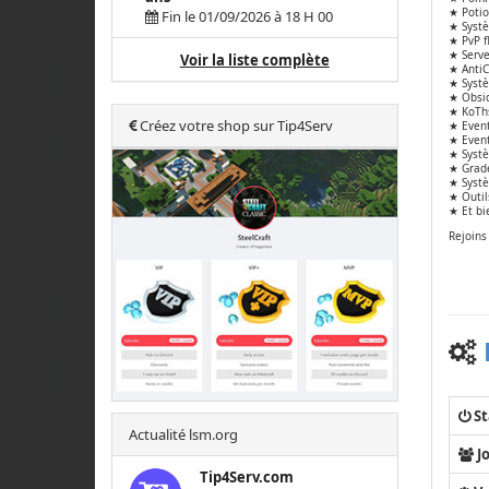
★ Potio
Fin le 01/09/2026 à 18 H 00
★ Syst
★ PvP f
★ Serve
Voir la liste complète
★ AntiC
★ Systè
★ Obsid
★ KoTh
Créez votre shop sur Tip4Serv
★ Even
★ Event
★ Systè
★ Grade
★ Systè
★ Outil
★ Et bi
Rejoins 
St
Actualité lsm.org
J
Tip4Serv.com