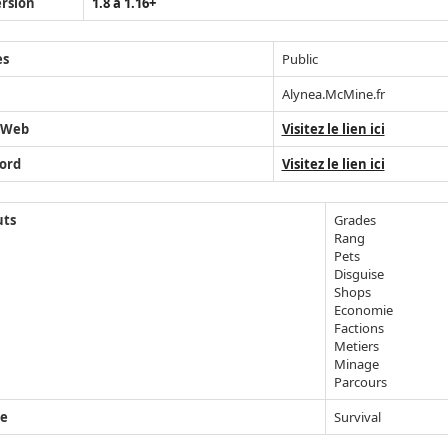
rsion
1.8 à 1.16+
ès
Public
Alynea.McMine.fr
 Web
Visitez le lien ici
ord
Visitez le lien ici
uts
Grades
Rang
Pets
Disguise
Shops
Economie
Factions
Metiers
Minage
Parcours
e
Survival