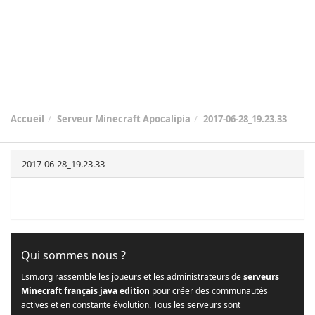
Accueil
Serveur Minecraft Apocalipia
2017-06-28_19.23.33
2017-06-28_19.23.33
Qui sommes nous ?
Lsm.org rassemble les joueurs et les administrateurs de
serveurs
Minecraft français java edition
pour créer des communautés
actives et en constante évolution. Tous les serveurs sont