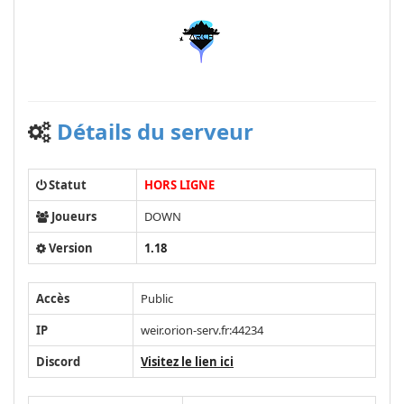
Détails du serveur
Statut
HORS LIGNE
Joueurs
DOWN
Version
1.18
Accès
Public
IP
weir.orion-serv.fr:44234
Discord
Visitez le lien ici