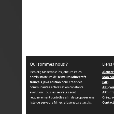
Qui sommes nous ?
Liens 
Lsm.org rassemble les joueurs et les
Ajouter
administrateurs de
serveurs Minecraft
Mon co
français java edition
pour créer des
FAQ
communautés actives et en constante
API (vér
évolution. Tous les serveurs sont
API info
régulièrement contrôlés afin de proposer une
Créez v
liste de serveurs Minecraft sérieux et actifs.
Contact