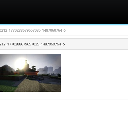
0212_1770288679657035_1487060764_o
212_1770288679657035_1487060764_o