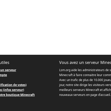
utiles
Vous avez un serveur Minec
 un serveur
Lsm.org aide les administrateurs de 
mpte
Minecraft à faire connaitre leur com
Avec un trafic de plus de 10.000 joue
ification de votes)
jour, notre site dirige les visiteurs ver
s (infos serveur)
meilleurs serveurs Minecraft et affich
otre boutique Minecraft
nouveaux serveurs en page d’accueil.