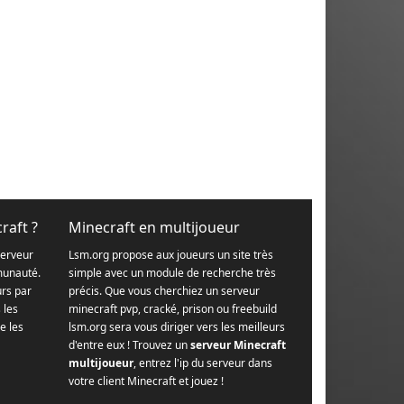
raft ?
Minecraft en multijoueur
serveur
Lsm.org propose aux joueurs un site très
munauté.
simple avec un module de recherche très
urs par
précis. Que vous cherchiez un serveur
s les
minecraft pvp, cracké, prison ou freebuild
e les
lsm.org sera vous diriger vers les meilleurs
d'entre eux ! Trouvez un
serveur Minecraft
multijoueur
, entrez l'ip du serveur dans
votre client Minecraft et jouez !