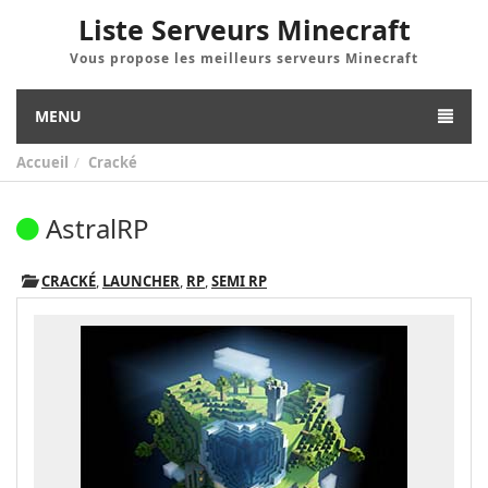
Liste Serveurs Minecraft
Vous propose les meilleurs serveurs Minecraft
MENU
Accueil
Cracké
AstralRP
CRACKÉ
,
LAUNCHER
,
RP
,
SEMI RP