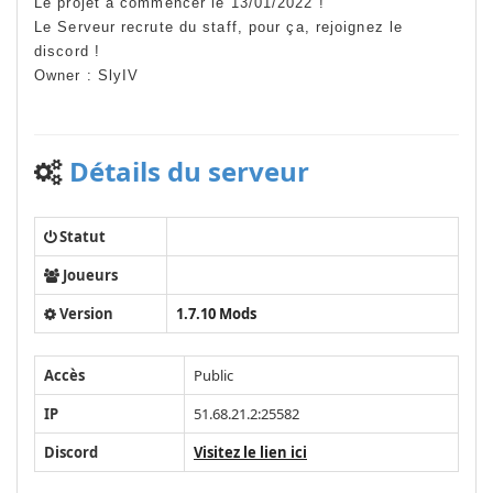
Le projet à commencer le 13/01/2022 !
Le Serveur recrute du staff, pour ça, rejoignez le
discord !
Owner : SlyIV
Détails du serveur
Statut
Joueurs
Version
1.7.10 Mods
Accès
Public
IP
51.68.21.2:25582
Discord
Visitez le lien ici