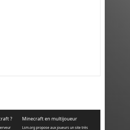
raft ?
Minecraft en multijoueur
serveur
Lsm.org propose aux joueurs un site très