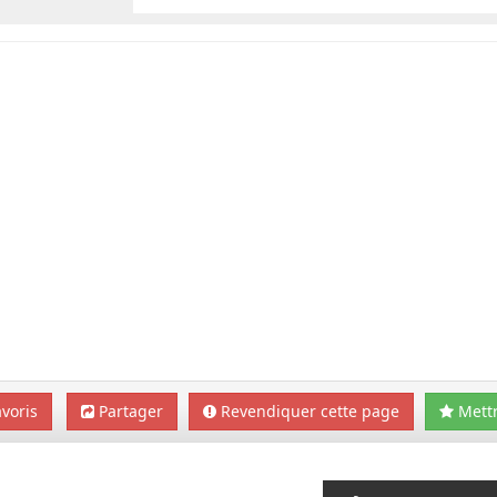
voris
Partager
Revendiquer cette page
Mettr