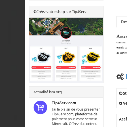
Créez votre shop sur Tip4Serv
Des
A
teria 
construit
ennuie se
au servic
Actualité lsm.org
St
Tip4Serv.com
Ve
J’ai le plaisir de vous présenter
Tip4Serv.com, plateforme de
Acc
paiement pour votre serveur
Minecraft. Offrez du contenu