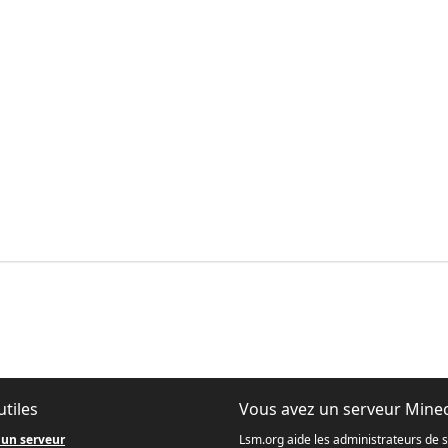
utiles
Vous avez un serveur Minec
 un serveur
Lsm.org aide les administrateurs de 