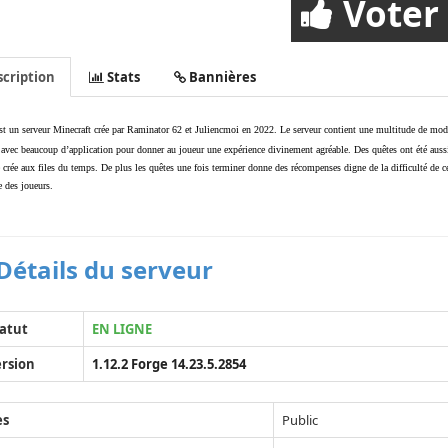
Voter
cription
Stats
Bannières
est un serveur Minecraft crée par Raminator 62 et Juliencmoi en 2022. Le serveur contient une multitude de mod
 avec beaucoup d’application pour donner au joueur une expérience divinement agréable. Des quêtes ont été auss
 crée aux files du temps. De plus les quêtes une fois terminer donne des récompenses digne de la difficulté de c
e des joueurs.
Détails du serveur
atut
EN LIGNE
rsion
1.12.2 Forge 14.23.5.2854
ès
Public