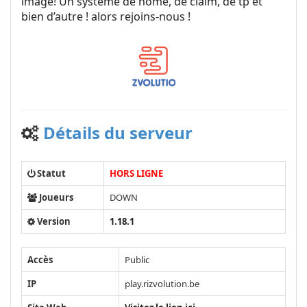
image! Un système de home, de claim, de tp et
bien d’autre ! alors rejoins-nous !
Détails du serveur
Statut
HORS LIGNE
Joueurs
DOWN
Version
1.18.1
Accès
Public
IP
play.rizvolution.be