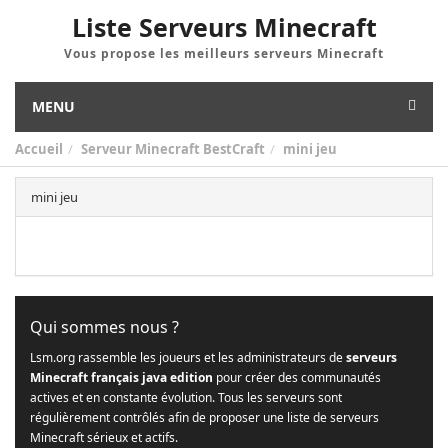
Liste Serveurs Minecraft
Vous propose les meilleurs serveurs Minecraft
MENU
Accueil
Serveur Minecraft BestCraft
mini jeu
mini jeu
Qui sommes nous ?
Lsm.org rassemble les joueurs et les administrateurs de
serveurs
Minecraft français java edition
pour créer des communautés
actives et en constante évolution. Tous les serveurs sont
régulièrement contrôlés afin de proposer une liste de serveurs
Minecraft sérieux et actifs.