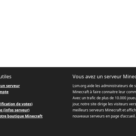
utiles
Vous avez un serveur Minec
 un serveur
Lsm.org aide les administrateurs de 
mpte
Minecraft à faire connaitre leur com
Avec un trafic de plus de 10.000 joue
ification de votes)
jour, notre site dirige les visiteurs ver
s (infos serveur)
meilleurs serveurs Minecraft et affich
otre boutique Minecraft
nouveaux serveurs en page d’accueil.