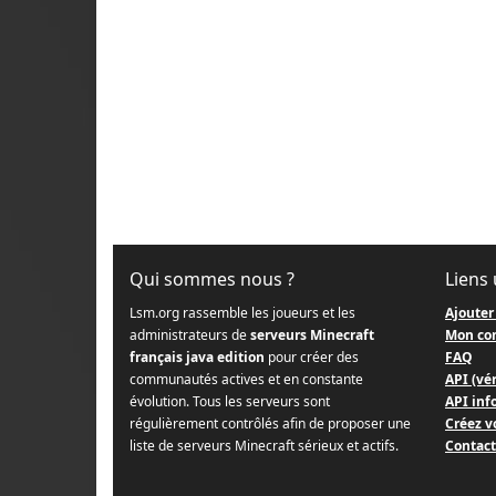
Qui sommes nous ?
Liens 
Lsm.org rassemble les joueurs et les
Ajouter
administrateurs de
serveurs Minecraft
Mon co
français java edition
pour créer des
FAQ
communautés actives et en constante
API (vér
évolution. Tous les serveurs sont
API info
régulièrement contrôlés afin de proposer une
Créez v
liste de serveurs Minecraft sérieux et actifs.
Contact