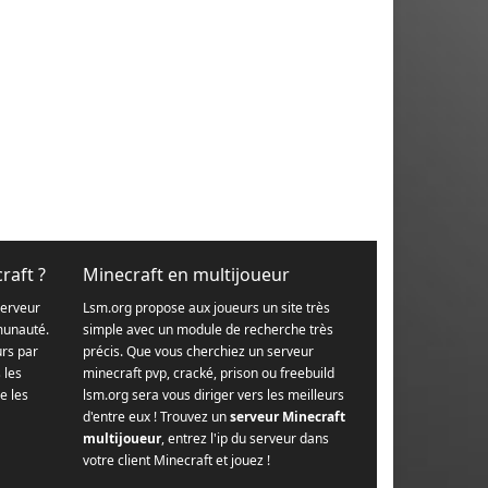
raft ?
Minecraft en multijoueur
serveur
Lsm.org propose aux joueurs un site très
munauté.
simple avec un module de recherche très
urs par
précis. Que vous cherchiez un serveur
s les
minecraft pvp, cracké, prison ou freebuild
e les
lsm.org sera vous diriger vers les meilleurs
d'entre eux ! Trouvez un
serveur Minecraft
multijoueur
, entrez l'ip du serveur dans
votre client Minecraft et jouez !