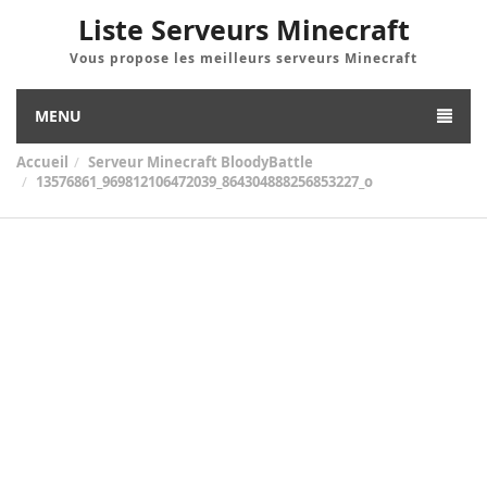
Liste Serveurs Minecraft
Vous propose les meilleurs serveurs Minecraft
MENU
Accueil
Serveur Minecraft BloodyBattle
13576861_969812106472039_864304888256853227_o