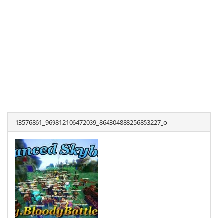
13576861_969812106472039_864304888256853227_o