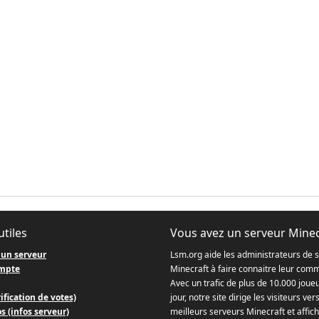
utiles
Vous avez un serveur Minec
 un serveur
Lsm.org aide les administrateurs de 
mpte
Minecraft à faire connaitre leur com
Avec un trafic de plus de 10.000 joue
ification de votes)
jour, notre site dirige les visiteurs ver
s (infos serveur)
meilleurs serveurs Minecraft et affich