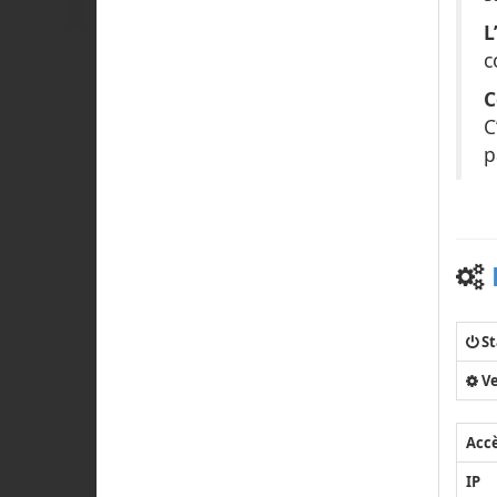
L
c
C
C
p
St
Ve
Acc
IP