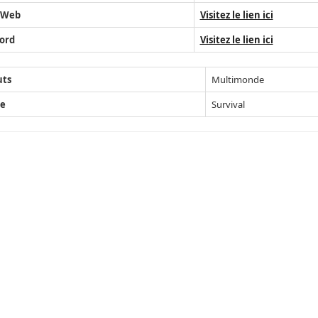
 Web
Visitez le lien ici
ord
Visitez le lien ici
uts
Multimonde
e
Survival