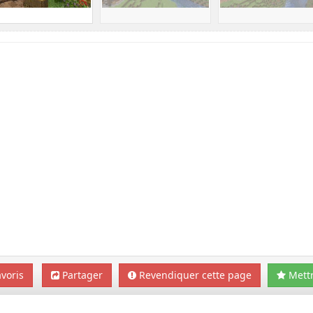
voris
Partager
Revendiquer cette page
Mettr