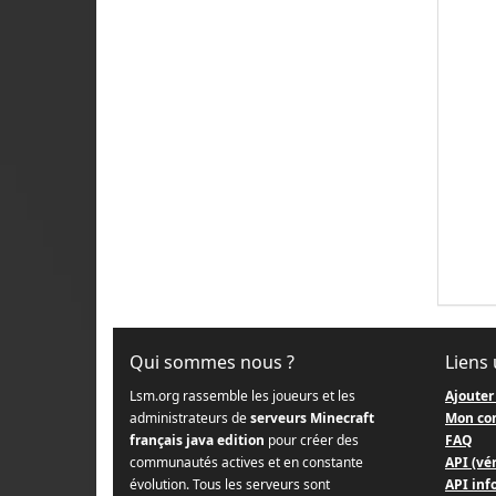
Qui sommes nous ?
Liens 
Lsm.org rassemble les joueurs et les
Ajouter
administrateurs de
serveurs Minecraft
Mon co
français java edition
pour créer des
FAQ
communautés actives et en constante
API (vér
évolution. Tous les serveurs sont
API info