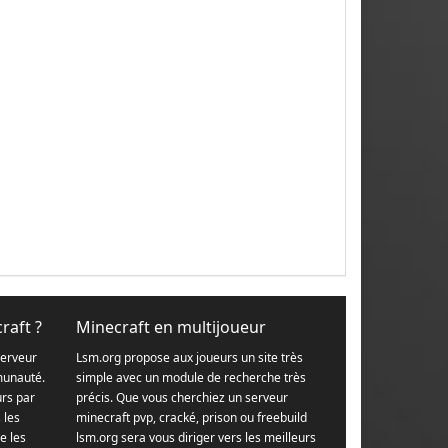
raft ?
Minecraft en multijoueur
serveur
Lsm.org propose aux joueurs un site très
munauté.
simple avec un module de recherche très
urs par
précis. Que vous cherchiez un serveur
s les
minecraft pvp, cracké, prison ou freebuild
e les
lsm.org sera vous diriger vers les meilleurs