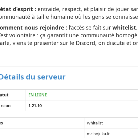
’état d’esprit :
entraide, respect, et plaisir de jouer s
ommunauté à taille humaine où les gens se connaisse
omment nous rejoindre :
l’accès se fait sur
whitelist
’est volontaire : ça garantit une communauté homogène 
arle, viens te présenter sur le Discord, on discute et on
Détails du serveur
atut
EN LIGNE
rsion
1.21.10
ès
Whitelist
mc.bojuka.fr