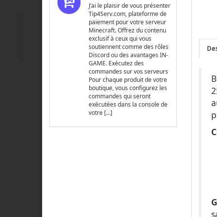
J’ai le plaisir de vous présenter
Tip4Serv.com, plateforme de
paiement pour votre serveur
Minecraft. Offrez du contenu
exclusif à ceux qui vous
soutiennent comme des rôles
Des
Discord ou des avantages IN-
GAME. Exécutez des
commandes sur vos serveurs
B
Pour chaque produit de votre
boutique, vous configurez les
2
commandes qui seront
a
exécutées dans la console de
votre […]
p
C
G
s