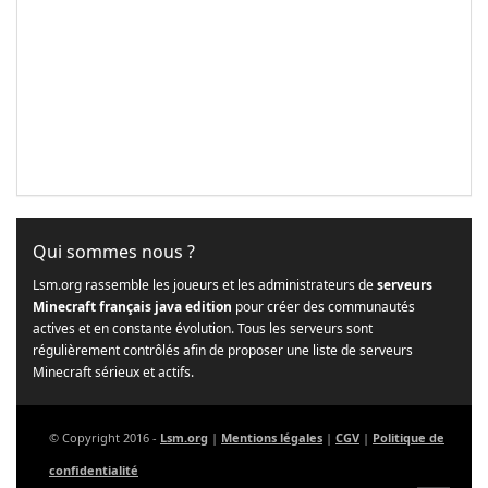
Qui sommes nous ?
Lsm.org rassemble les joueurs et les administrateurs de
serveurs
Minecraft français java edition
pour créer des communautés
actives et en constante évolution. Tous les serveurs sont
régulièrement contrôlés afin de proposer une liste de serveurs
Minecraft sérieux et actifs.
© Copyright 2016 -
Lsm.org
|
Mentions légales
|
CGV
|
Politique de
confidentialité