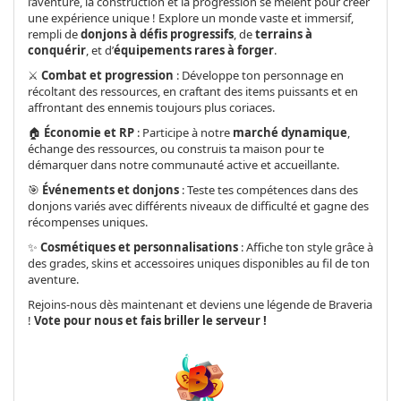
l’aventure, la construction et la progression se mêlent pour créer
une expérience unique ! Explore un monde vaste et immersif,
rempli de
donjons à défis progressifs
, de
terrains à
conquérir
, et d’
équipements rares à forger
.
⚔️
Combat et progression
: Développe ton personnage en
récoltant des ressources, en craftant des items puissants et en
affrontant des ennemis toujours plus coriaces.
🏠
Économie et RP
: Participe à notre
marché dynamique
,
échange des ressources, ou construis ta maison pour te
démarquer dans notre communauté active et accueillante.
🎯
Événements et donjons
: Teste tes compétences dans des
donjons variés avec différents niveaux de difficulté et gagne des
récompenses uniques.
✨
Cosmétiques et personnalisations
: Affiche ton style grâce à
des grades, skins et accessoires uniques disponibles au fil de ton
aventure.
Rejoins-nous dès maintenant et deviens une légende de Braveria
!
Vote pour nous et fais briller le serveur !