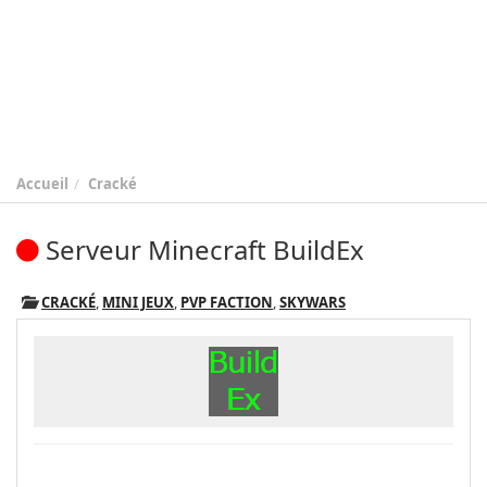
Accueil
Cracké
Serveur Minecraft BuildEx
CRACKÉ
,
MINI JEUX
,
PVP FACTION
,
SKYWARS