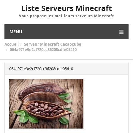
Liste Serveurs Minecraft
Vous propose les meilleurs serveurs Minecraft
MENU
Accueil
Serveur Minecraft Cacaocube
064a971e9e2cf720cc36208cdfe05410
064a971e9e2cf720cc36208cdfe05410