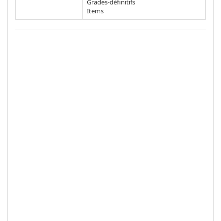
Grades-définitifs
Items