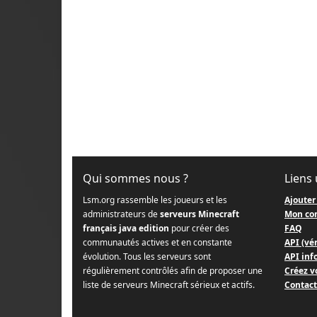
Qui sommes nous ?
Liens 
Lsm.org rassemble les joueurs et les
Ajouter
administrateurs de
serveurs Minecraft
Mon co
français java edition
pour créer des
FAQ
communautés actives et en constante
API (vér
évolution. Tous les serveurs sont
API info
régulièrement contrôlés afin de proposer une
Créez v
liste de serveurs Minecraft sérieux et actifs.
Contact