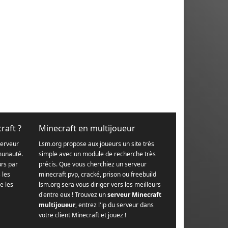
raft ?
Minecraft en multijoueur
serveur
Lsm.org propose aux joueurs un site très
munauté.
simple avec un module de recherche très
urs par
précis. Que vous cherchiez un serveur
s les
minecraft pvp, cracké, prison ou freebuild
e les
lsm.org sera vous diriger vers les meilleurs
d'entre eux ! Trouvez un
serveur Minecraft
multijoueur
, entrez l'ip du serveur dans
votre client Minecraft et jouez !