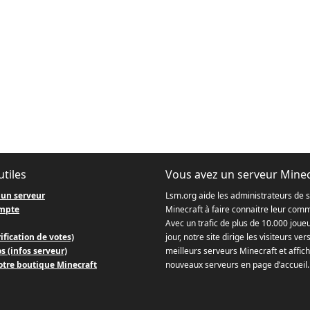
utiles
Vous avez un serveur Minec
 un serveur
Lsm.org aide les administrateurs de 
mpte
Minecraft à faire connaitre leur com
Avec un trafic de plus de 10.000 joue
ification de votes)
jour, notre site dirige les visiteurs ver
s (infos serveur)
meilleurs serveurs Minecraft et affich
otre boutique Minecraft
nouveaux serveurs en page d’accueil.