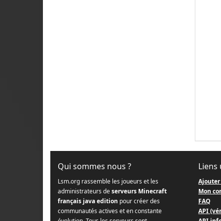
Qui sommes nous ?
Liens 
Lsm.org rassemble les joueurs et les
Ajouter
administrateurs de
serveurs Minecraft
Mon co
français java edition
pour créer des
FAQ
communautés actives et en constante
API (vér
évolution. Tous les serveurs sont
API info