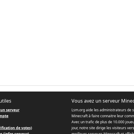
utiles
Vous avez un serveur Minec
 un serveur
Lsm.org aide les administrateurs de 
mpte
Minecraft à faire connaitre leur com
Avec un trafic de plus de 10.000 joue
ification de votes)
jour, notre site dirige les visiteurs ver
s (infos serveur)
meilleurs serveurs Minecraft et affich