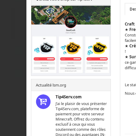
Des
Craft
★
Fre
Constr
facile
★
Cré
!
★
Sur
ce gam
diffic
Le sta
Actualité lsm.org
Nous o
Tip4Serv.com
J’ai le plaisir de vous présenter
Tip4Serv.com, plateforme de
paiement pour votre serveur
Minecraft. Offrez du contenu
exclusif à ceux qui vous
soutiennent comme des rôles
Discord ou des avantages IN-