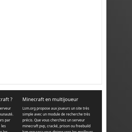
raft ?
Minecraft en multijoueur
serveur
Lsm.org propose aux joueurs un site très
munauté.
simple avec un module de recherche très
urs par
précis. Que vous cherchiez un serveur
s les
minecraft pvp, cracké, prison ou freebuild
e les
lsm.org sera vous diriger vers les meilleurs