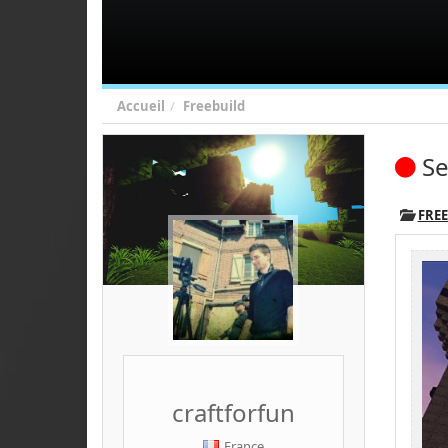
Accueil
Freebuild
Se
FRE
craftforfun
France