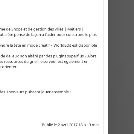
me de Shops et de gestion des villes | Métiers |
 a été pensé de façon à t’aider pour construire le plus
ndre la tête en mode créatif – WorldEdit est disponible
e de jeux non altéré par des plugins superflus ? Alors
es ressources du grief, le serveur est également en
t’orienter !
des 3 serveurs puissent jouer ensemble !
Publié le
2 avril 2017 18 h 13 min