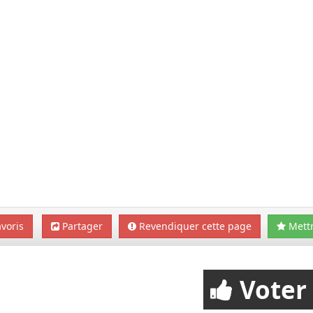
voris
Partager
Revendiquer cette page
Mettr
Voter