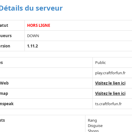
Détails du serveur
atut
HORS LIGNE
oueurs
DOWN
rsion
1.11.2
ès
Public
play.craftforfun.fr
 Web
Visitez le lien ici
map
Visitez le lien ici
mspeak
ts.craftforfun.fr
uts
Rang
Disguise
Shops