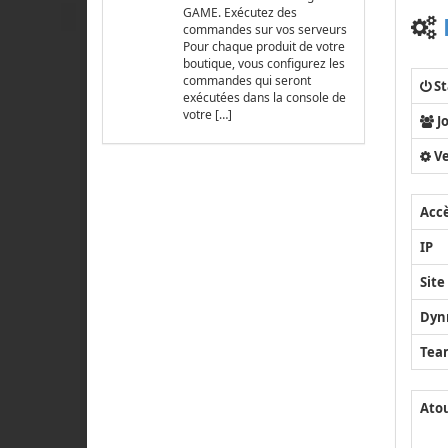
GAME. Exécutez des
commandes sur vos serveurs
Pour chaque produit de votre
boutique, vous configurez les
commandes qui seront
St
exécutées dans la console de
votre […]
J
Ve
Acc
IP
Site
Dyn
Tea
Ato