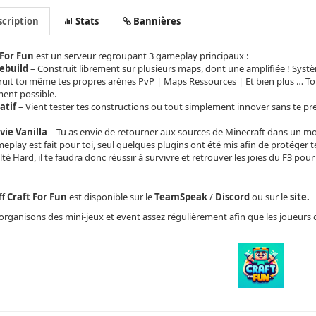
cription
Stats
Bannières
 For Fun
est un serveur regroupant 3 gameplay principaux :
ebuild
– Construit librement sur plusieurs maps, dont une amplifiée ! Systè
uit toi même tes propres arènes PvP | Maps Ressources | Et bien plus … Tout
ment possible.
atif
– Vient tester tes constructions ou tout simplement innover sans te pre
vie Vanilla
–
Tu as envie de retourner aux sources de Minecraft dans un mod
eplay est fait pour toi, seul quelques plugins ont été mis afin de protéger t
ulté Hard, il te faudra donc réussir à survivre et retrouver les joies du F3 pour 
ff
Craft For Fun
est disponible sur le
TeamSpeak
/
Discord
ou sur le
site.
rganisons des mini-jeux et event assez régulièrement afin que les joueurs 