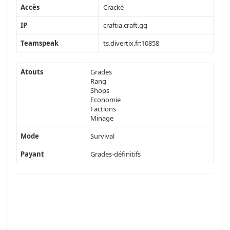
Accès
Cracké
IP
craftia.craft.gg
Teamspeak
ts.divertix.fr:10858
Atouts
Grades
Rang
Shops
Economie
Factions
Minage
Mode
Survival
Payant
Grades-définitifs