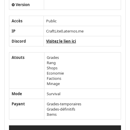
Version
Accès
Public
IP
CraftLite0.aternos.me
Discord
Visitez le lien ici
Atouts
Grades
Rang
Shops
Economie
Factions
Minage
Mode
Survival
Payant
Grades-temporaires
Grades-définitifs
Items