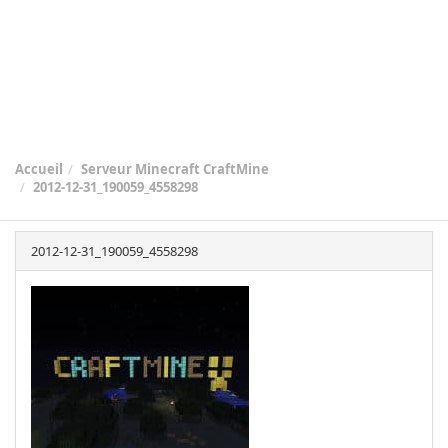
Accueil
Serveur Minecraft CraftMine
2012-12-31_190059_4558298
2012-12-31_190059_4558298