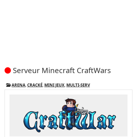
Serveur Minecraft CraftWars
ARENA
,
CRACKÉ
,
MINI JEUX
,
MULTI-SERV