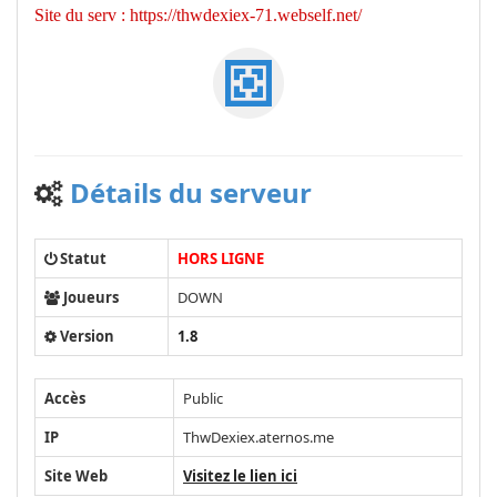
Site du serv : https://thwdexiex-71.webself.net/
Détails du serveur
Statut
HORS LIGNE
Joueurs
DOWN
Version
1.8
Accès
Public
IP
ThwDexiex.aternos.me
Site Web
Visitez le lien ici