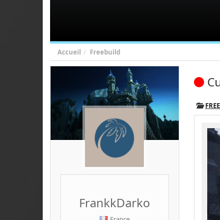
Accueil
Freebuild
Cu
FRE
FrankkDarko
France