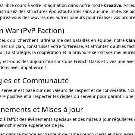
ez libre cours à votre imagination dans notre mode
Creative
. Accé
nstruisez des structures époustouflantes sans aucune limite. Re
spirez-vous des œuvres des autres joueurs pour réaliser vos propr
n War (PvP Faction)
ceux qui cherchent l’adrénaline des batailles en équipe, notre
Clan
gnez un clan, construisez votre forteresse, et affrontez d’autres f
ur. La stratégie, la coopération et la bravoure seront vos meilleur
gnez-nous dès aujourd’hui sur Cube French Oasis et vivez une ave
dons avec impatience !
gles et Communauté
 serveur est basé sur des valeurs de respect et de convivialité. N
re positive et à respecter les règles du serveur pour garantir une
nements et Mises à Jour
z à l’affût des événements spéciaux et des mises à jour régulières
enrichir votre expérience de jeu.
ez dans le monde enchanteur de Cube French Oasis et découvrez toute