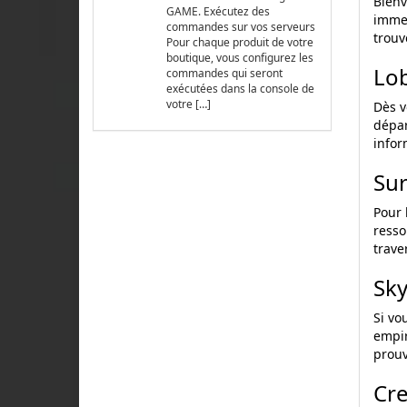
Bien
GAME. Exécutez des
immer
commandes sur vos serveurs
trouv
Pour chaque produit de votre
boutique, vous configurez les
Lo
commandes qui seront
exécutées dans la console de
votre […]
Dès v
dépar
infor
Sur
Pour 
resso
trave
Sky
Si vo
empir
prouv
Cre