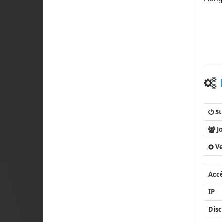
St
J
Ve
Acc
IP
Disc