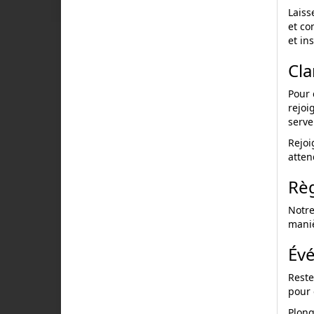
Laiss
et co
et in
Cla
Pour 
rejoi
serve
Rejoi
atten
Rè
Notre
maniè
Évé
Reste
pour 
Plong