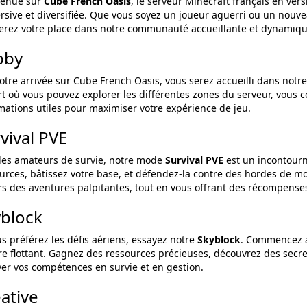
venue sur
Cube French Oasis
, le serveur Minecraft français en ver
sive et diversifiée. Que vous soyez un joueur aguerri ou un nouve
erez votre place dans notre communauté accueillante et dynamique. 
bby
otre arrivée sur Cube French Oasis, vous serez accueilli dans notr
t où vous pouvez explorer les différentes zones du serveur, vous c
mations utiles pour maximiser votre expérience de jeu.
vival PVE
les amateurs de survie, notre mode
Survival PVE
est un incontour
urces, bâtissez votre base, et défendez-la contre des hordes de m
rs des aventures palpitantes, tout en vous offrant des récompenses 
block
us préférez les défis aériens, essayez notre
Skyblock
. Commencez a
e flottant. Gagnez des ressources précieuses, découvrez des secret
er vos compétences en survie et en gestion.
ative