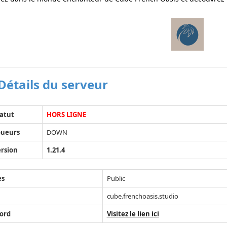
Détails du serveur
atut
HORS LIGNE
oueurs
DOWN
rsion
1.21.4
ès
Public
cube.frenchoasis.studio
ord
Visitez le lien ici