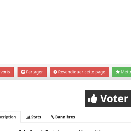
voris
Partager
Revendiquer cette page
Mettr
Voter
cription
Stats
Bannières