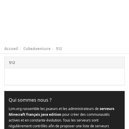
Accueil
CubeAventure
512
512
Qui sommes nous ?
Lsm.org rassemble les joueurs et les administrateurs de
serveurs
Minecraft français java edition
pour créer des communautés
actives et en constante évolution. Tous les serveurs sont
régulièrement contrôlés afin de proposer une liste de serveurs