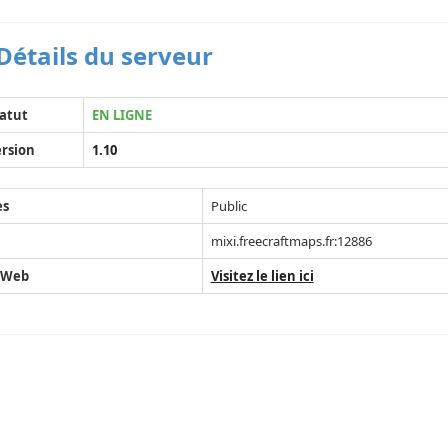
Détails du serveur
atut
EN LIGNE
rsion
1.10
ès
Public
mixi.freecraftmaps.fr:12886
 Web
Visitez le lien ici