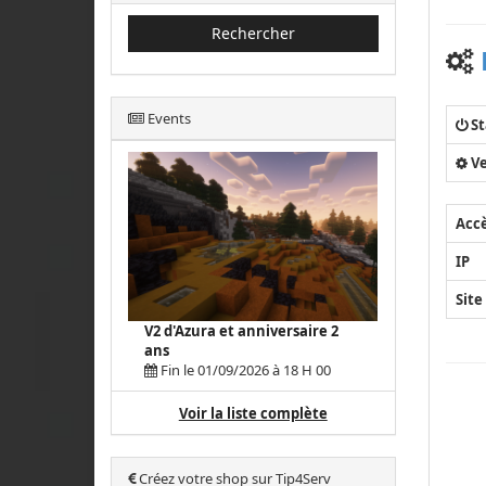
Rechercher
Events
St
Ve
Acc
IP
Site
V2 d'Azura et anniversaire 2
ans
Fin le 01/09/2026 à 18 H 00
Voir la liste complète
Créez votre shop sur Tip4Serv