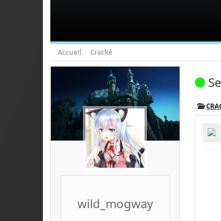
Accueil
Cracké
Se
CRA
wild_mogway
_