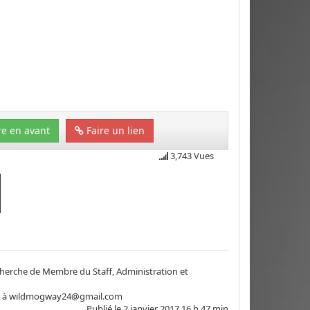
e en avant
Faire un lien
3,743 Vues
cherche de Membre du Staff, Administration et
l à
wildmogway24@gmail.com
Publié le
2 janvier 2017 16 h 47 min