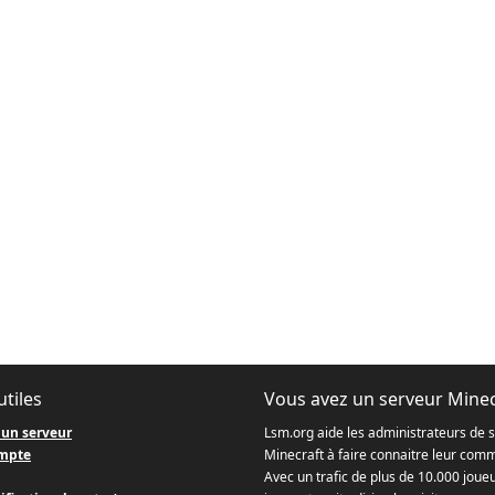
utiles
Vous avez un serveur Minec
 un serveur
Lsm.org aide les administrateurs de 
mpte
Minecraft à faire connaitre leur com
Avec un trafic de plus de 10.000 joue