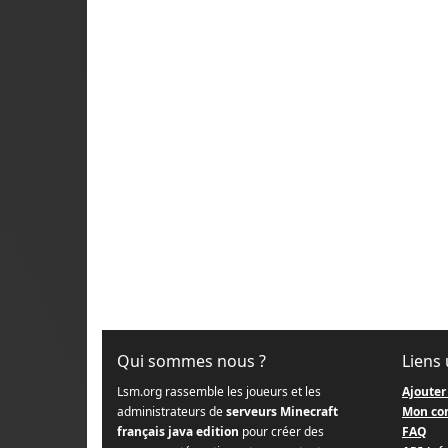
Qui sommes nous ?
Liens 
Lsm.org rassemble les joueurs et les
Ajouter
administrateurs de
serveurs Minecraft
Mon co
français java edition
pour créer des
FAQ