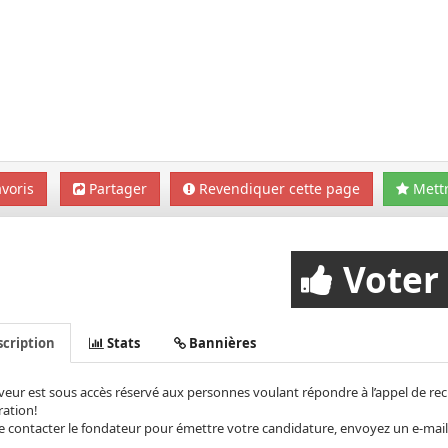
voris
Partager
Revendiquer cette page
Mettr
Voter
cription
Stats
Bannières
veur est sous accès réservé aux personnes voulant répondre à l’appel de re
ation!
e contacter le fondateur pour émettre votre candidature, envoyez un e-mai