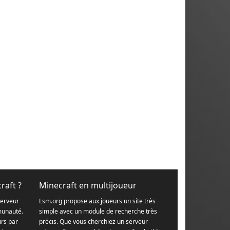
raft ?
Minecraft en multijoueur
serveur
Lsm.org propose aux joueurs un site très
munauté.
simple avec un module de recherche très
urs par
précis. Que vous cherchiez un serveur