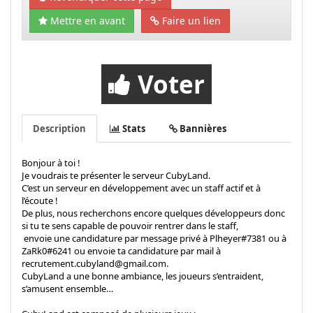
Mettre en avant
Faire un lien
Voter
Description
Stats
Bannières
Bonjour à toi !
Je voudrais te présenter le serveur CubyLand.
C’est un serveur en développement avec un staff actif et à
l’écoute !
De plus, nous recherchons encore quelques développeurs donc
si tu te sens capable de pouvoir rentrer dans le staff,
envoie une candidature par message privé à Plheyer#7381 ou à
ZaRk0#6241 ou envoie ta candidature par mail à
recrutement.cubyland@gmail.com
.
CubyLand a une bonne ambiance, les joueurs s’entraident,
s’amusent ensemble…