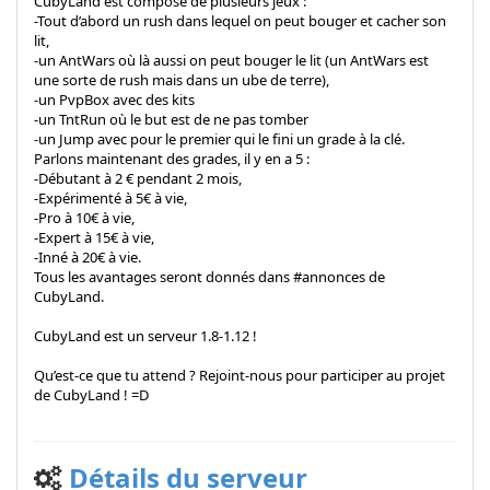
CubyLand est composé de plusieurs jeux :
-Tout d’abord un rush dans lequel on peut bouger et cacher son
lit,
-un AntWars où là aussi on peut bouger le lit (un AntWars est
une sorte de rush mais dans un ube de terre),
-un PvpBox avec des kits
-un TntRun où le but est de ne pas tomber
-un Jump avec pour le premier qui le fini un grade à la clé.
Parlons maintenant des grades, il y en a 5 :
-Débutant à 2 € pendant 2 mois,
-Expérimenté à 5€ à vie,
-Pro à 10€ à vie,
-Expert à 15€ à vie,
-Inné à 20€ à vie.
Tous les avantages seront donnés dans #annonces de
CubyLand.
CubyLand est un serveur 1.8-1.12 !
Qu’est-ce que tu attend ? Rejoint-nous pour participer au projet
de CubyLand ! =D
Détails du serveur