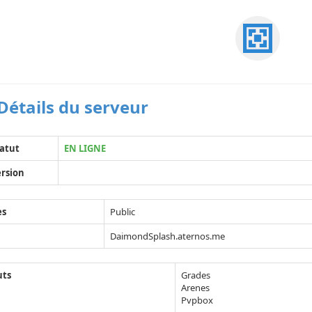
Détails du serveur
atut
EN LIGNE
rsion
ès
Public
DaimondSplash.aternos.me
uts
Grades
Arenes
Pvpbox