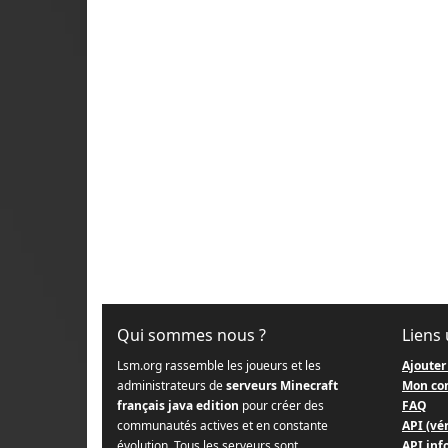
Qui sommes nous ?
Liens 
Lsm.org rassemble les joueurs et les
Ajouter
administrateurs de
serveurs Minecraft
Mon co
français java edition
pour créer des
FAQ
communautés actives et en constante
API (vér
évolution. Tous les serveurs sont
API info