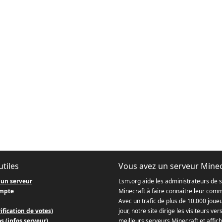
utiles
Vous avez un serveur Minec
 un serveur
Lsm.org aide les administrateurs de 
mpte
Minecraft à faire connaitre leur com
Avec un trafic de plus de 10.000 joue
ification de votes)
jour, notre site dirige les visiteurs ver
s (infos serveur)
meilleurs serveurs Minecraft et affich