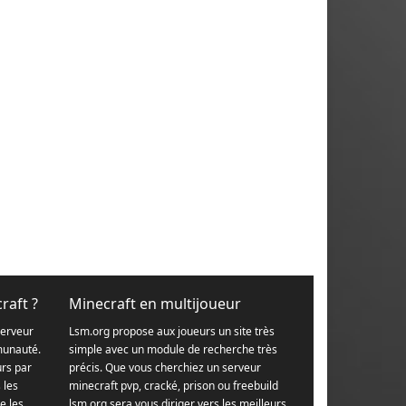
raft ?
Minecraft en multijoueur
serveur
Lsm.org propose aux joueurs un site très
munauté.
simple avec un module de recherche très
urs par
précis. Que vous cherchiez un serveur
s les
minecraft pvp, cracké, prison ou freebuild
e les
lsm.org sera vous diriger vers les meilleurs