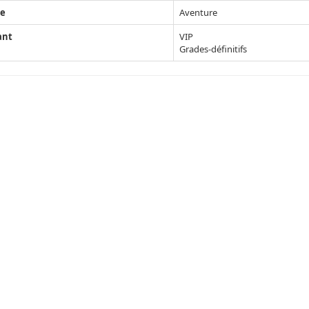
e
Aventure
ant
VIP
Grades-définitifs