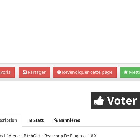
voris
Partager
Revendiquer cette page
Mettr
Voter
cription
Stats
Bannières
s1 / Arene – PitchOut – Beaucoup De Plugins – 1.8.X