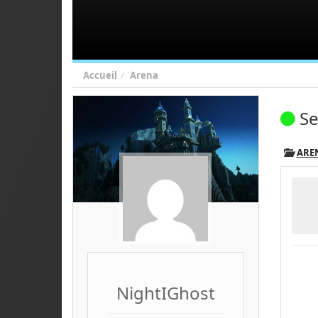
Accueil
Arena
Se
ARE
NightIGhost