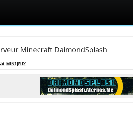
rveur Minecraft DaimondSplash
NA
,
MINI JEUX