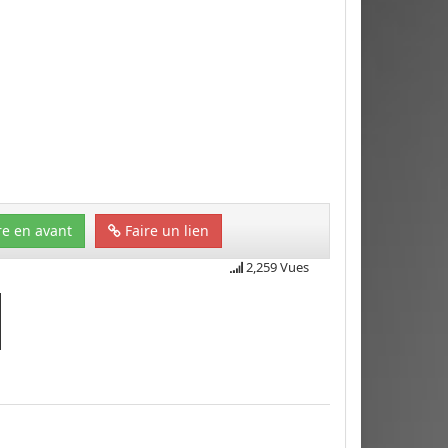
e en avant
Faire un lien
2,259 Vues