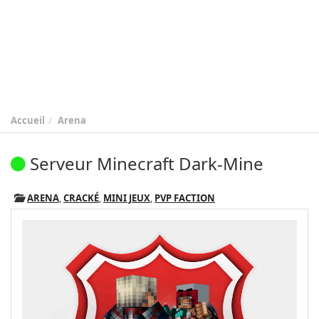
Accueil
Arena
Serveur Minecraft Dark-Mine
ARENA
,
CRACKÉ
,
MINI JEUX
,
PVP FACTION